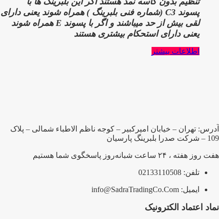
تنظیم بدون کاسه نمد هستند اگر این بلبرینگ ها با
پسوند
C3 (شماره فنی بلبرینگ )
همراه شوند یعنی دارای
لقی بیش از حد میباشند و اگر با پسوند
E
همراه شوند
یعنی دارای استحکام بیشتری هستند
اطلاعات بیشتر
آدرس: تهران – خیابان امیرکبیر – کوجه ناظم الاطباء شمالی – پلاک
109 – شرکت صدرا بلبرینگ پارسیان
هفت روز هفته ، ۲۴ ساعت شبانه‌روز پاسخگوی شما هستیم
تلفن: 02133110508
ایمیل: info@SadraTradingCo.Com
نماد اعتماد الکترونیک