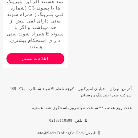
نمد هستند اگر این بلبرینگ
ها با پسوند
C3 (شماره
فنی بلبرینگ )
همراه شوند
یعنی دارای لقی بیش از
حد میباشند و اگر با
پسوند
E
همراه شوند یعنی
دارای استحکام بیشتری
هستند
اطلاعات بیشتر
آدرس: تهران – خیابان امیرکبیر – کوجه ناظم الاطباء شمالی – پلاک 109 –
شرکت صدرا بلبرینگ پارسیان
هفت روز هفته ، ۲۴ ساعت شبانه‌روز پاسخگوی شما هستیم
تلفن: 02133110508
ایمیل: info@SadraTradingCo.Com