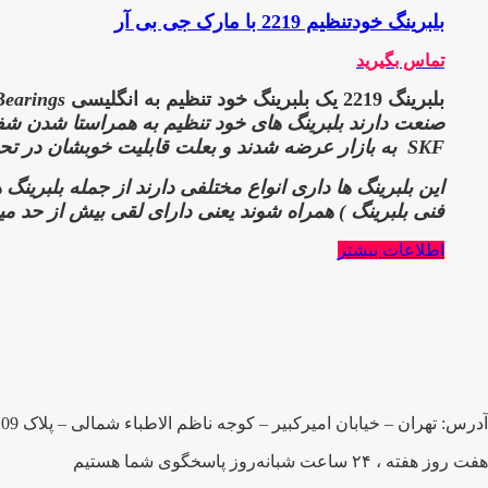
بلبرینگ خودتنظیم 2219 با مارک جی بی آر
تماس بگیرید
بلبرینگ 2219 یک بلبرینگ خود تنظیم به انگلیسی Self-Aligning Ball
Bearings است بلبرینگ های خود تن
صنعت دارند
بلبرینگ های خود تنظیم به همراستا شدن شفت 
SKF
به بازار عرضه شدند و بعلت قابلیت خوبشان در تحم
این بلبرینگ ها داری انواع مختلفی دارند از جمله بلبرین
فنی بلبرینگ )
همراه شوند یعنی دارای لقی بیش از حد میب
اطلاعات بیشتر
آدرس: تهران – خیابان امیرکبیر – کوجه ناظم الاطباء شمالی – پلاک 109 – شرکت صدرا بلبرینگ پارسیان
هفت روز هفته ، ۲۴ ساعت شبانه‌روز پاسخگوی شما هستیم