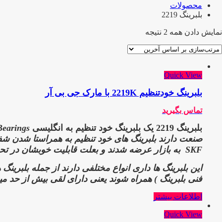
محصولات
بلبرینگ 2219
نمایش دادن همه 2 نتیجه
Quick View
بلبرینگ خودتنظیم 2219K با مارک جی بی آر
تماس بگیرید
بلبرینگ 2219 یک بلبرینگ خود تنظیم به انگلیسی Self-Aligning Ball
Bearings است بلبرینگ های خود تن
صنعت دارند
بلبرینگ های خود تنظیم به همراستا شدن شفت 
SKF
به بازار عرضه شدند و بعلت قابلیت خوبشان در تحم
این بلبرینگ ها داری انواع مختلفی دارند از جمله بلبرین
فنی بلبرینگ )
همراه شوند یعنی دارای لقی بیش از حد میب
اطلاعات بیشتر
Quick View