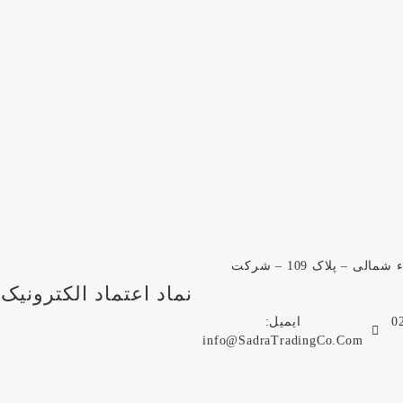
آدرس: تهران – خیابان امیرکبیر – کوجه ناظم الاطباء شمالی – پلاک 109 – شرکت
نماد اعتماد الکترونیک
ایمیل:
info@SadraTradingCo.Com