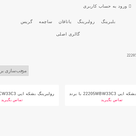
ورود به حساب کاربری
بلبرینگ
رولبرینگ
یاتاقان
ساچمه
گریس
گالری اصلی
رولبرینگ بشکه ایی 22205MBW33C3 با برند
جی بی آر
تماس بگیرید
جی بی آر
تماس بگیرید