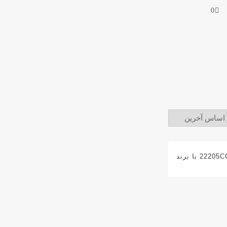
0
رولبرینگ بشکه ایی 22205CCW33C3 با برند