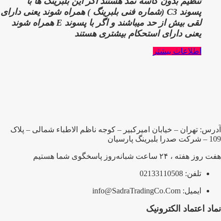
تنظیم بدون کاسه نمد هستند اگر این بلبرینگ ها با
پسوند
C3 (شماره فنی بلبرینگ )
همراه شوند یعنی دارای
لقی بیش از حد میباشند و اگر با پسوند
E
همراه شوند
یعنی دارای استحکام بیشتری هستند
اطلاعات بیشتر
آدرس: تهران – خیابان امیرکبیر – کوجه ناظم الاطباء شمالی – پلاک
109 – شرکت صدرا بلبرینگ پارسیان
هفت روز هفته ، ۲۴ ساعت شبانه‌روز پاسخگوی شما هستیم
تلفن: 02133110508
ایمیل: info@SadraTradingCo.Com
نماد اعتماد الکترونیک