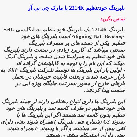
بلبرینگ خودتنظیم 2214K با مارک جی بی آر
تماس بگیرید
بلبرینگ 2214K یک بلبرینگ خود تنظیم به انگلیسی Self-
Aligning Ball
Bearings است بلبرینگ های خود
تنظیم
یکی از دسته های پر مصرف بلبرینگ
صنعتی میباشد که کاربرد زیادی در صنعت دارند
بلبرینگ
های خود تنظیم به همراستا شدن شفت و بلبرینگ کمک
میکند که این نام را با توجه به قابلیتشان گرفته اند
،
اولین بار این بلبرینگ ها توسط شرکت بلبرینگ SKF
به
بازار عرضه شدند و بعلت قابلیت خوبشان در تحمل
بارهای خارج از محور بسرعت جایگاه ویژه ایی در
صنعت پیدا کردنند.
این بلبرینگ ها داری انواع مختلفی دارند از جمله بلبرینگ
های خود تنظیم دو طرف کاسه نمد و بلبرینگ های خود
تنظیم بدون کاسه نمد هستند اگر این بلبرینگ ها با
پسوند
C3 (شماره فنی بلبرینگ )
همراه شوند یعنی دارای
لقی بیش از حد میباشند و اگر با پسوند
E
همراه شوند
یعنی دارای استحکام بیشتری هستند