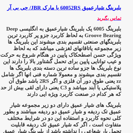
بلبرینگ شیارعمیق 60052RS با مارک JBR/ جی بی آر
تماس بگیرید
بلبرینگ 6005
یک بلبرینگ شیارعمیق به انگلیسی Deep
Groove Bearing به لحاظ کاربرد جزو پر کاربرد ترین
بلبرینگهای صنعتی تقسیم بندی میشوند این بلبرینگ ها
زیر مجموعه یاتاقانهای لغزشی میباشد که به لحاظ
ویژگی حسن اصطحکاک پایین در هنگام شروع به حرکت
و عیب توانایی پایین برای تحمل گشتاور بالا را دارند این
نوع بلبرینگ ها جزو ساده ترین دسته بندی بلبرینگ ها
تقسیم بندی میشوند و معمولا شماره فنی انها اگر شامل
zz یعنی طوق دور آن فلزی و اگر 2RS باشد طوق آن
پلاستیکی یا آبند میباشد و C3 یعنی دارای لقی بیش از حد
که هر کدام در صنعت کاربرد ویژه ایی دارند
بلبرینگ های شیار عمیق دارای دو زیر مجموعه شیار
عمیق تک ردیفه و شیار عمیق دو ردیفه میباشند و بطور
کلی نحوه کاربرد و استفاده این دو در شرایط مختلف
متفاوت است ، اگر که شیار عمیق تک ردیفه قابلیت
تحمل بار شعاعی را نداشته باشد از بلبرینگ شیار عمیق