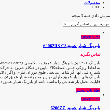
محصولات
6206
نمایش دادن همه 3 نتیجه
Quick View
بلبرینگ شیار عمیق62062RS C3
تماس بگیرید
به لحاظ ویژگی حسن اصطحکاک پایین در هنگام شروع به حرکت و عیب
شماره فنی انها اگر شامل zz یعنی طوق دور آن فلزی و اگر 2RS باشد طوق آن پلاستیکی یا آبند میباشد و C3 یعنی دارای لقی بیش از حد که هر کدام در صنعت کاربرد ویژه ایی دارند
بلبرینگ های شیار عمیق دارای دو زیر مجموعه شیار عمیق تک ردی
قابلیت تحمل بار شعاعی را نداشته باشد از بلبرینگ شیار عمیق د
اطلاعات بیشتر
Quick View
بلبرینگ شیار عمیق 6206ZZ