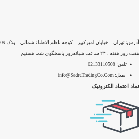
آدرس: تهران – خیابان امیرکبیر – کوجه ناظم الاطباء شمالی – پلاک 109 – شرکت صدرا بلبرینگ پارسیان
هفت روز هفته ، ۲۴ ساعت شبانه‌روز پاسخگوی شما هستیم
تلفن: 02133110508
ایمیل: info@SadraTradingCo.Com
نماد اعتماد الکترونیک