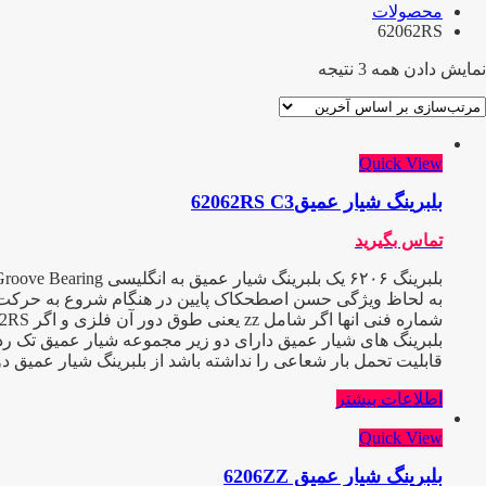
محصولات
62062RS
نمایش دادن همه 3 نتیجه
Quick View
بلبرینگ شیار عمیق62062RS C3
تماس بگیرید
به لحاظ ویژگی حسن اصطحکاک پایین در هنگام شروع به حرکت و عیب
شماره فنی انها اگر شامل zz یعنی طوق دور آن فلزی و اگر 2RS باشد طوق آن پلاستیکی یا آبند میباشد و C3 یعنی دارای لقی بیش از حد که هر کدام در صنعت کاربرد ویژه ایی دارند
بلبرینگ های شیار عمیق دارای دو زیر مجموعه شیار عمیق تک ردی
قابلیت تحمل بار شعاعی را نداشته باشد از بلبرینگ شیار عمیق د
اطلاعات بیشتر
Quick View
بلبرینگ شیار عمیق 6206ZZ