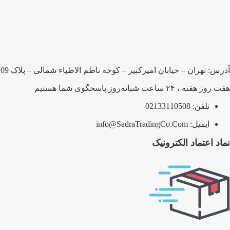
آدرس: تهران – خیابان امیرکبیر – کوجه ناظم الاطباء شمالی – پلاک 109 – شرکت صدرا بلبرینگ پارسیان
هفت روز هفته ، ۲۴ ساعت شبانه‌روز پاسخگوی شما هستیم
تلفن: 02133110508
ایمیل: info@SadraTradingCo.Com
نماد اعتماد الکترونیک