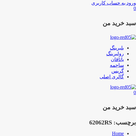
ورود به حساب کاربری
0
سبد خرید من
بلبرینگ
رولبرینگ
یاتاقان
ساچمه
گریس
گالری اصلی
0
سبد خرید من
برچسب:
62062RS
Home