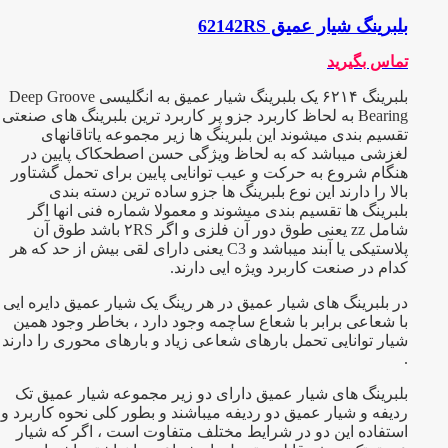
بلبرینگ شیار عمیق 62142RS
تماس بگیرید
بلبرینگ ۶۲۱۴ یک بلبرینگ شیار عمیق به انگلیسی Deep Groove
Bearing به لحاظ کاربرد جزو پر کاربرد ترین بلبرینگ های صنعتی
تقسیم بندی میشوند این بلبرینگ ها زیر مجموعه یاتاقانهای
لغزشی میباشد که به لحاظ ویژگی حسن اصطحکاک پایین در
هنگام شروع به حرکت و عیب توانایی پایین برای تحمل گشتاور
بالا را دارند این نوع بلبرینگ ها جزو ساده ترین دسته بندی
بلبرینگ ها تقسیم بندی میشوند و معمولا شماره فنی انها اگر
شامل zz یعنی طوق دور آن فلزی و اگر ۲RS باشد طوق آن
پلاستیکی یا آبند میباشد و C3 یعنی دارای لقی بیش از حد که هر
کدام در صنعت کاربرد ویژه ایی دارند.
در بلبرینگ های شیار عمیق در هر رینگ یک شیار عمیق دایره ایی
با شعاعی برابر با شعاع ساچمه وجود دارد ، بخاطر وجود همین
شیار توانایی تحمل بارهای شعاعی زیاد و بارهای محوری را دارند
.
بلبرینگ های شیار عمیق دارای دو زیر مجموعه شیار عمیق تک
ردیفه و شیار عمیق دو ردیفه میباشند و بطور کلی نحوه کاربرد و
استفاده این دو در شرایط مختلف متفاوت است ، اگر که شیار