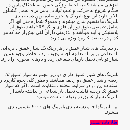
لغزشی میباشد که به لحاظ ویژگی حسن اصطحکاک پایین در
هنگام شروع به حرکت و عیب توانایی پایین برای تحمل گشتاور
بالا را دارند این نوع بلبرینگ ها جزو ساده ترین دسته بندی
بلبرینگ ها تقسیم بندی میشوند و معمولا شماره فنی انها اگر
شامل zz یعنی طوق دور آن فلزی و اگر ۲RS باشد طوق آن
پلاستیکی یا آبند میباشد و C3 یعنی دارای لقی بیش از حد که هر
کدام در صنعت کاربرد ویژه ایی دارند.
در بلبرینگ های شیار عمیق در هر رینگ یک شیار عمیق دایره ایی
با شعاعی برابر با شعاع ساچمه وجود دارد ، بخاطر وجود همین
شیار توانایی تحمل بارهای شعاعی زیاد و بارهای محوری را دارند
.
بلبرینگ های شیار عمیق دارای دو زیر مجموعه شیار عمیق تک
ردیفه و شیار عمیق دو ردیفه میباشند و بطور کلی نحوه کاربرد و
استفاده این دو در شرایط مختلف متفاوت است ، اگر که شیار
عمیق تک ردیفه قابلیت تحمل بار شعاعی را نداشته باشد از
بلبرینگ شیار عمیق دو ردیفه استفاده میشود
این بلبرینگها جزو دسته بندی بلبرینگ های ۶۰۰۰ تقسیم بندی
میشوند
اطلاعات بیشتر