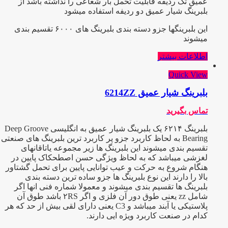
عمیق تک ردیفه قابلیت تحمل بار شعاعی را نداشته باشد از
بلبرینگ شیار عمیق دو ردیفه استفاده میشود
این بلبرینگها جزو دسته بندی بلبرینگ های ۶۰۰۰ تقسیم بندی
میشوند
اطلاعات بیشتر
Quick View
بلبرینگ شیار عمیق 6214ZZ
تماس بگیرید
بلبرینگ ۶۲۱۴ یک بلبرینگ شیار عمیق به انگلیسی Deep Groove
Bearing به لحاظ کاربرد جزو پر کاربرد ترین بلبرینگ های صنعتی
تقسیم بندی میشوند این بلبرینگ ها زیر مجموعه یاتاقانهای
لغزشی میباشد که به لحاظ ویژگی حسن اصطحکاک پایین در
هنگام شروع به حرکت و عیب توانایی پایین برای تحمل گشتاور
بالا را دارند این نوع بلبرینگ ها جزو ساده ترین دسته بندی
بلبرینگ ها تقسیم بندی میشوند و معمولا شماره فنی انها اگر
شامل zz یعنی طوق دور آن فلزی و اگر ۲RS باشد طوق آن
پلاستیکی یا آبند میباشد و C3 یعنی دارای لقی بیش از حد که هر
کدام در صنعت کاربرد ویژه ایی دارند.