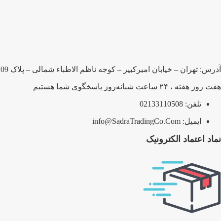
آدرس: تهران – خیابان امیرکبیر – کوجه ناظم الاطباء شمالی – پلاک 109 – شرکت صدرا بلبرینگ پارسیان
هفت روز هفته ، ۲۴ ساعت شبانه‌روز پاسخگوی شما هستیم
تلفن: 02133110508
ایمیل: info@SadraTradingCo.Com
نماد اعتماد الکترونیک