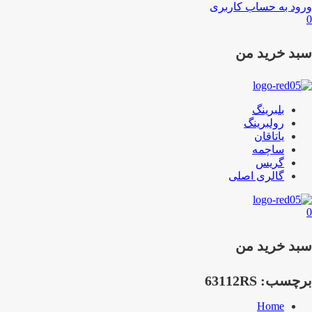
ورود به حساب کاربری
0
سبد خرید من
بلبرینگ
رولبرینگ
یاتاقان
ساچمه
گریس
گالری اصلی
0
سبد خرید من
برچسب:
63112RS
Home