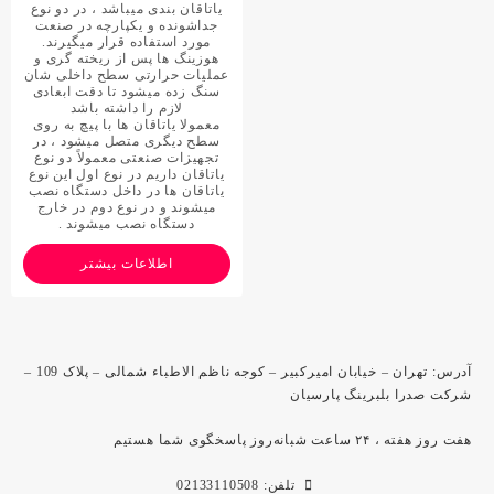
یاتاقان بندی میباشد ، در دو نوع
جداشونده و یکپارچه در صنعت
مورد استفاده قرار میگیرند.
هوزینگ ها پس از ریخته گری و
عملیات حرارتی سطح داخلی شان
سنگ زده میشود تا دقت ابعادی
لازم را داشته باشد
معمولا یاتاقان ها با پیچ به روی
سطح دیگری متصل میشود ، در
تجهیزات صنعتی معمولاً دو نوع
یاتاقان داریم در نوع اول این نوع
یاتاقان ها در داخل دستگاه نصب
میشوند و در نوع دوم در خارج
دستگاه نصب میشوند .
اطلاعات بیشتر
آدرس: تهران – خیابان امیرکبیر – کوجه ناظم الاطباء شمالی – پلاک 109 –
شرکت صدرا بلبرینگ پارسیان
هفت روز هفته ، ۲۴ ساعت شبانه‌روز پاسخگوی شما هستیم
تلفن: 02133110508