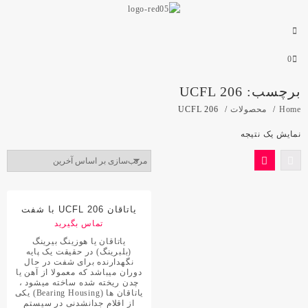
0
برچسب:
UCFL 206
Home
محصولات
UCFL 206
نمایش یک نتیجه
یاتاقان UCFL 206 با شفت
30 میلی متر
تماس بگیرید
یاتاقان یا هوزینگ بیرینگ
(بلبرینگ) در حقیقت یک پایه
نگهدارنده برای شفت در حال
دوران میباشد که معمولا از آهن یا
چدن ریخته شده ساخته میشود ،
یاتاقان ها (Bearing Housing) یکی
از اقلام جدانشدنی در سیستم