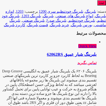
دسته:
بلبرینگ
,
بلبرینگ خودتنظیم سری 1200
برچسب:
1203
,
اندازه
بلبرینگ
,
انواع بلبرینگ های صنعتی
,
بلبرینگ
,
بلبرینگ 1203
,
بلبرینگ خود
تنظیم
,
بلبرینگ خودتنظیم
,
بلبرینگ صدرا
,
بلبرینگ صنعتی
,
بلبرینگ
ماشینی
,
بورس بلبرینگ
,
خرید بلبرینگ
,
قیمت بلبرینگ
,
کاربرد بلبرینگ
محصولات مرتبط
Quick View
بلبرینگ شیار عمیق 62062RS
تماس بگیرید
بلبرینگ ۶۲۰۶ یک بلبرینگ شیار عمیق به انگلیسی Deep Groove
Bearing به لحاظ کاربرد جزو پر کاربرد ترین بلبرینگهای صنعتی
تقسیم بندی میشوند این بلبرینگ ها زیر مجموعه یاتاقانهای
لغزشی میباشد که به لحاظ ویژگی حسن اصطحکاک پایین در
هنگام شروع به حرکت و عیب توانایی پایین برای تحمل گشتاور
بالا را دارند این نوع بلبرینگ ها جزو ساده ترین دسته بندی
بلبرینگ ها تقسیم بندی میشوند و معمولا شماره فنی انها اگر
شامل zz یعنی طوق دور آن فلزی و اگر 2RS باشد طوق آن