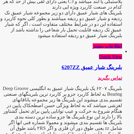
پلاستیکی یا آبند میباشد و C3 یعنی دارای لقی بیش از حد که هر
کدام در صنعت کاربرد ویژه ایی دارند
بلبرینگ های شیار عمیق دارای دو زیر مجموعه شیار عمیق تک
ردیفه و شیار عمیق دو ردیفه میباشند و بطور کلی نحوه کاربرد و
استفاده این دو در شرایط مختلف متفاوت است ، اگر که شیار
عمیق تک ردیفه قابلیت تحمل بار شعاعی را نداشته باشد از
بلبرینگ شیار عمیق دو ردیفه استفاده میشود
اطلاعات بیشتر
Quick View
بلبرینگ شیار عمیق 6207ZZ
تماس بگیرید
بلبرینگ ۶۲۰۷ یک بلبرینگ شیار عمیق به انگلیسی Deep Groove
Bearing به لحاظ کاربرد جزو پر کاربرد ترین بلبرینگهای صنعتی
تقسیم بندی میشوند این بلبرینگ ها زیر مجموعه یاتاقانهای
لغزشی میباشد که به لحاظ ویژگی حسن اصطحکاک پایین در
هنگام شروع به حرکت و عیب توانایی پایین برای تحمل گشتاور
بالا را دارند این نوع بلبرینگ ها جزو ساده ترین دسته بندی
بلبرینگ ها تقسیم بندی میشوند و معمولا شماره فنی انها اگر
شامل zz یعنی طوق دور آن فلزی و اگر ۲RS باشد طوق آن
پلاستیکی یا آبند میباشد و C3 یعنی دارای لقی بیش از حد که هر