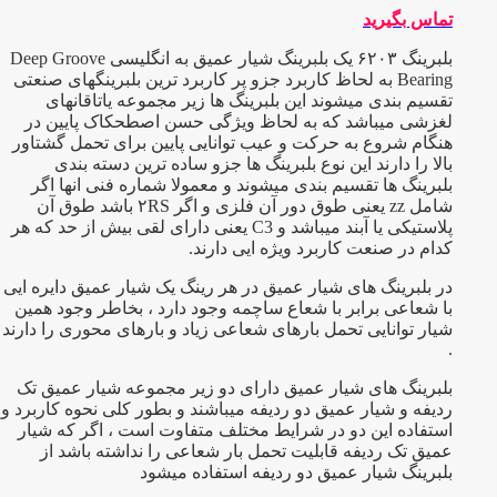
تماس بگیرید
بلبرینگ ۶۲۰۳ یک بلبرینگ شیار عمیق به انگلیسی Deep Groove
Bearing به لحاظ کاربرد جزو پر کاربرد ترین بلبرینگهای صنعتی
تقسیم بندی میشوند این بلبرینگ ها زیر مجموعه یاتاقانهای
لغزشی میباشد که به لحاظ ویژگی حسن اصطحکاک پایین در
هنگام شروع به حرکت و عیب توانایی پایین برای تحمل گشتاور
بالا را دارند این نوع بلبرینگ ها جزو ساده ترین دسته بندی
بلبرینگ ها تقسیم بندی میشوند و معمولا شماره فنی انها اگر
شامل zz یعنی طوق دور آن فلزی و اگر ۲RS باشد طوق آن
پلاستیکی یا آبند میباشد و C3 یعنی دارای لقی بیش از حد که هر
کدام در صنعت کاربرد ویژه ایی دارند.
در بلبرینگ های شیار عمیق در هر رینگ یک شیار عمیق دایره ایی
با شعاعی برابر با شعاع ساچمه وجود دارد ، بخاطر وجود همین
شیار توانایی تحمل بارهای شعاعی زیاد و بارهای محوری را دارند
.
بلبرینگ های شیار عمیق دارای دو زیر مجموعه شیار عمیق تک
ردیفه و شیار عمیق دو ردیفه میباشند و بطور کلی نحوه کاربرد و
استفاده این دو در شرایط مختلف متفاوت است ، اگر که شیار
عمیق تک ردیفه قابلیت تحمل بار شعاعی را نداشته باشد از
بلبرینگ شیار عمیق دو ردیفه استفاده میشود