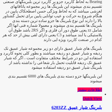
Bearing به لحاظ کاربرد جزو پر کاربرد ترین بلبرینگهای صنعتی
تقسیم بندی میشوند این بلبرینگ ها زیر مجموعه یاتاقانهای
لغزشی میباشد که به لحاظ ویژگی حسن اصطحکاک پایین در
هنگام شروع به حرکت و عیب توانایی پایین برای تحمل گشتاور
بالا را دارند این نوع بلبرینگ ها جزو ساده ترین دسته بندی
بلبرینگ ها تقسیم بندی میشوند و معمولا شماره فنی انها اگر
شامل zz یعنی طوق دور آن فلزی و اگر 2RS باشد طوق آن
پلاستیکی یا آبند میباشد و C3 یعنی دارای لقی بیش از حد که هر
کدام در صنعت کاربرد ویژه ایی دارند
بلبرینگ های شیار عمیق دارای دو زیر مجموعه شیار عمیق تک
ردیفه و شیار عمیق دو ردیفه میباشند و بطور کلی نحوه کاربرد و
استفاده این دو در شرایط مختلف متفاوت است ، اگر که شیار
عمیق تک ردیفه قابلیت تحمل بار شعاعی را نداشته باشد از
بلبرینگ شیار عمیق دو ردیفه استفاده میشود
این بلبرینگها جزو دسته بندی بلبرینگ های 6000 تقسیم بندی
میشوند
اطلاعات بیشتر
Quick View
بلبرینگ شیار عمیق 6203ZZ