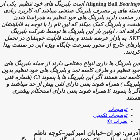
Bearings است بلبرینگ های خود تنظیم
Aligning Ball
یکی از
دسته های پر مصرف بلبرینگ صنعتی میباشد که کاربرد زیادی
در صنعت دارند
بلبرینگ های خود تنظیم به همراستا شدن
شفت و بلبرینگ کمک میکند که این نام را با توجه به قابلیتشان
گرفته اند ،
اولین بار این بلبرینگ ها توسط شرکت بلبرینگ
SKF
به بازار عرضه شدند و بعلت قابلیت خوبشان در تحمل
بارهای خارج از محور بسرعت جایگاه ویژه ایی در صنعت پیدا
کردنند.
این بلبرینگ ها داری انواع مختلفی دارند از جمله بلبرینگ های
خود تنظیم دو طرف کاسه نمد و بلبرینگ های خود تنظیم بدون
کاسه نمد هستند اگر این بلبرینگ ها با پسوند
C3 (شماره فنی
بلبرینگ )
همراه شوند یعنی دارای لقی بیش از حد میباشند و
اگر با پسوند
E
همراه شوند یعنی دارای استحکام بیشتری
هستند
توضیحات
توضیحات تکمیلی
نظرات (0)
آدرس: تهران–خیابان امیرکبیر–کوچه ناظم