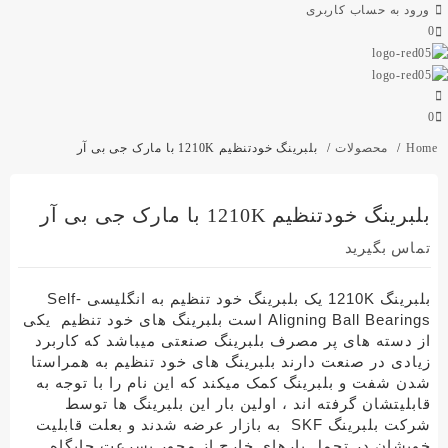
ورود به حساب کاربری
0
0
Home
محصولات
بلبرینگ خودتنظیم 1210K با مارک جی بی آر
بلبرینگ خودتنظیم 1210K با مارک جی بی آر
تماس بگیرید
بلبرینگ 1210K یک بلبرینگ خود تنظیم به انگلیسی Self-
Bearings است بلبرینگ های خود تنظیم
Aligning Ball
یکی
از دسته های پر مصرف بلبرینگ صنعتی میباشد که کاربرد
زیادی در صنعت دارند
بلبرینگ های خود تنظیم به همراستا
شدن شفت و بلبرینگ کمک میکند که این نام را با توجه به
قابلیتشان گرفته اند ،
اولین بار این بلبرینگ ها توسط
شرکت بلبرینگ SKF
به بازار عرضه شدند و بعلت قابلیت
خوبشان در تحمل بارهای خارج از محور بسرعت جایگاه