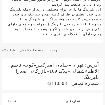
ویژه ایی در صنعت پیدا کردنند.
این بلبرینگ ها داری انواع مختلفی دارند از جمله بلبرینگ
های خود تنظیم دو طرف کاسه نمد و بلبرینگ های خود
تنظیم بدون کاسه نمد هستند اگر این بلبرینگ ها با
پسوند
C3 (شماره فنی بلبرینگ )
همراه شوند یعنی دارای
لقی بیش از حد میباشند و اگر با پسوند
E
همراه شوند
یعنی دارای استحکام بیشتری هستند
توضیحات
توضیحات تکمیلی
نظرات (0)
آدرس: تهران–خیابان امیرکبیر–کوچه ناظم
الاطباءشمالی–پلاک 109–بازرگانی صدرا
بلبرینگ
شماره تماس : 33110508
شماره فنی
1210K