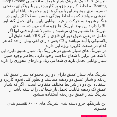
بلبرینگ ۶۲۰۷ یک بلبرینگ شیار عمیق به انگلیسی Deep Groove
Bearing به لحاظ کاربرد جزو پر کاربرد ترین بلبرینگهای صنعتی
تقسیم بندی میشوند این بلبرینگ ها زیر مجموعه یاتاقانهای
لغزشی میباشد که به لحاظ ویژگی حسن اصطحکاک پایین در
هنگام شروع به حرکت و عیب توانایی پایین برای تحمل گشتاور
بالا را دارند این نوع بلبرینگ ها جزو ساده ترین دسته بندی
بلبرینگ ها تقسیم بندی میشوند و معمولا شماره فنی انها اگر
شامل zz یعنی طوق دور آن فلزی و اگر ۲RS باشد طوق آن
پلاستیکی یا آبند میباشد و C3 یعنی دارای لقی بیش از حد که هر
کدام در صنعت کاربرد ویژه ایی دارند.
در بلبرینگ های شیار عمیق در هر رینگ یک شیار عمیق دایره ایی
با شعاعی برابر با شعاع ساچمه وجود دارد ، بخاطر وجود همین
شیار توانایی تحمل بارهای شعاعی زیاد و بارهای محوری را دارند
.
بلبرینگ های شیار عمیق دارای دو زیر مجموعه شیار عمیق تک
ردیفه و شیار عمیق دو ردیفه میباشند و بطور کلی نحوه کاربرد و
استفاده این دو در شرایط مختلف متفاوت است ، اگر که شیار
عمیق تک ردیفه قابلیت تحمل بار شعاعی را نداشته باشد از
بلبرینگ شیار عمیق دو ردیفه استفاده میشود
این بلبرینگها جزو دسته بندی بلبرینگ های ۶۰۰۰ تقسیم بندی
میشوند