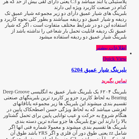
پلاستیکی یا آبند میباشد و C3 یعنی دارای لقی بیش از حد که هر
کدام در صنعت کاربرد ویژه ایی دارند
بلبرینگ های شیار عمیق دارای دو زیر مجموعه شیار عمیق تک
ردیفه و شیار عمیق دو ردیفه میباشند و بطور کلی نحوه کاربرد و
استفاده این دو در شرایط مختلف متفاوت است ، اگر که شیار
عمیق تک ردیفه قابلیت تحمل بار شعاعی را نداشته باشد از
بلبرینگ شیار عمیق دو ردیفه استفاده میشود
اطلاعات بیشتر
Quick View
بلبرینگ شیار عمیق 6204
تماس بگیرید
بلبرینگ ۶۲۰۴ یک بلبرینگ شیار عمیق به انگلیسی Deep Groove
Bearing به لحاظ کاربرد جزو پر کاربرد ترین بلبرینگهای صنعتی
تقسیم بندی میشوند این بلبرینگ ها زیر مجموعه یاتاقانهای
لغزشی میباشد که به لحاظ ویژگی حسن اصطحکاک پایین در
هنگام شروع به حرکت و عیب توانایی پایین برای تحمل گشتاور
بالا را دارند این نوع بلبرینگ ها جزو ساده ترین دسته بندی
بلبرینگ ها تقسیم بندی میشوند و معمولا شماره فنی انها اگر
شامل zz یعنی طوق دور آن فلزی و اگر ۲RS باشد طوق آن
پلاستیکی یا آبند میباشد و C3 یعنی دارای لقی بیش از حد که هر