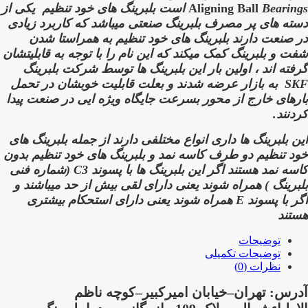
Bearings است بلبرینگ های خود تنظیم
Aligning Ball
یکی از
دسته های پر مصرف بلبرینگ صنعتی میباشد که کاربرد زیادی
در صنعت دارند
بلبرینگ های خود تنظیم به همراستا شدن
شفت و بلبرینگ کمک میکند که این نام را با توجه به قابلیتشان
گرفته اند ،
اولین بار این بلبرینگ ها توسط شرکت بلبرینگ
SKF
به بازار عرضه شدند و بعلت قابلیت خوبشان در تحمل
بارهای خارج از محور بسرعت جایگاه ویژه ایی در صنعت پیدا
کردنند.
این بلبرینگ ها داری انواع مختلفی دارند از جمله بلبرینگ های
خود تنظیم دو طرف کاسه نمد و بلبرینگ های خود تنظیم بدون
کاسه نمد هستند اگر این بلبرینگ ها با پسوند
C3 (شماره فنی
بلبرینگ )
همراه شوند یعنی دارای لقی بیش از حد میباشند و
اگر با پسوند
E
همراه شوند یعنی دارای استحکام بیشتری
هستند
توضیحات
توضیحات تکمیلی
نظرات (0)
آدرس: تهران–خیابان امیرکبیر–کوچه ناظم