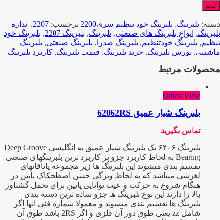
دسته:
بلبرینگ
,
بلبرینگ خود تنظیم سری2200
برچسب:
2207
,
اندازه
بلبرینگ
,
انواع بلبرینگ های صنعتی
,
بلبرینگ
,
بلبرینگ 2207
,
بلبرینگ خود
تنظیم
,
بلبرینگ خودتنظیم
,
بلبرینگ صدرا
,
بلبرینگ صنعتی
,
بلبرینگ
ماشینی
,
بورس بلبرینگ
,
خرید بلبرینگ
,
قیمت بلبرینگ
,
کاربرد بلبرینگ
محصولات مرتبط
Quick View
بلبرینگ شیار عمیق 62062RS
تماس بگیرید
بلبرینگ ۶۲۰۶ یک بلبرینگ شیار عمیق به انگلیسی Deep Groove
Bearing به لحاظ کاربرد جزو پر کاربرد ترین بلبرینگهای صنعتی
تقسیم بندی میشوند این بلبرینگ ها زیر مجموعه یاتاقانهای
لغزشی میباشد که به لحاظ ویژگی حسن اصطحکاک پایین در
هنگام شروع به حرکت و عیب توانایی پایین برای تحمل گشتاور
بالا را دارند این نوع بلبرینگ ها جزو ساده ترین دسته بندی
بلبرینگ ها تقسیم بندی میشوند و معمولا شماره فنی انها اگر
شامل zz یعنی طوق دور آن فلزی و اگر 2RS باشد طوق آن