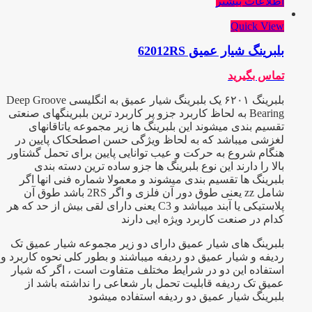
اطلاعات بیشتر
Quick View
بلبرینگ شیار عمیق 62012RS
تماس بگیرید
بلبرینگ ۶۲۰۱ یک بلبرینگ شیار عمیق به انگلیسی Deep Groove
Bearing به لحاظ کاربرد جزو پر کاربرد ترین بلبرینگهای صنعتی
تقسیم بندی میشوند این بلبرینگ ها زیر مجموعه یاتاقانهای
لغزشی میباشد که به لحاظ ویژگی حسن اصطحکاک پایین در
هنگام شروع به حرکت و عیب توانایی پایین برای تحمل گشتاور
بالا را دارند این نوع بلبرینگ ها جزو ساده ترین دسته بندی
بلبرینگ ها تقسیم بندی میشوند و معمولا شماره فنی انها اگر
شامل zz یعنی طوق دور آن فلزی و اگر 2RS باشد طوق آن
پلاستیکی یا آبند میباشد و C3 یعنی دارای لقی بیش از حد که هر
کدام در صنعت کاربرد ویژه ایی دارند
بلبرینگ های شیار عمیق دارای دو زیر مجموعه شیار عمیق تک
ردیفه و شیار عمیق دو ردیفه میباشند و بطور کلی نحوه کاربرد و
استفاده این دو در شرایط مختلف متفاوت است ، اگر که شیار
عمیق تک ردیفه قابلیت تحمل بار شعاعی را نداشته باشد از
بلبرینگ شیار عمیق دو ردیفه استفاده میشود