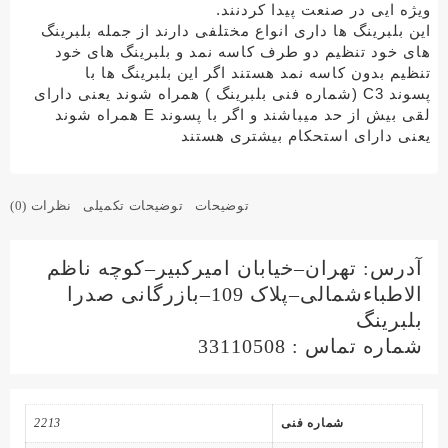
ویژه ایی در صنعت پیدا کردنند.
این بلبرینگ ها داری انواع مختلفی دارند از جمله بلبرینگ
های خود تنظیم دو طرف کاسه نمد و بلبرینگ های خود
تنظیم بدون کاسه نمد هستند اگر این بلبرینگ ها با
پسوند
C3 (شماره فنی بلبرینگ )
همراه شوند یعنی دارای
لقی بیش از حد میباشند و اگر با پسوند
E
همراه شوند
یعنی دارای استحکام بیشتری هستند
توضیحات
توضیحات تکمیلی
نظرات (0)
آدرس: تهران–خیابان امیرکبیر–کوچه ناظم
الاطباءشمالی–پلاک 109–بازرگانی صدرا
بلبرینگ
شماره تماس : 33110508
شماره فنی
2213