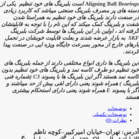
Bearings است بلبرینگ های خود تنظیم
Aligning Ball
یکی از
دسته های پر مصرف بلبرینگ صنعتی میباشد که کاربرد زیادی
در صنعت دارند
بلبرینگ های خود تنظیم به همراستا شدن
شفت و بلبرینگ کمک میکند که این نام را با توجه به قابلیتشان
گرفته اند ،
اولین بار این بلبرینگ ها توسط شرکت بلبرینگ
SKF
به بازار عرضه شدند و بعلت قابلیت خوبشان در تحمل
بارهای خارج از محور بسرعت جایگاه ویژه ایی در صنعت پیدا
کردنند.
این بلبرینگ ها داری انواع مختلفی دارند از جمله بلبرینگ های
خود تنظیم دو طرف کاسه نمد و بلبرینگ های خود تنظیم بدون
کاسه نمد هستند اگر این بلبرینگ ها با پسوند
C3 (شماره فنی
بلبرینگ )
همراه شوند یعنی دارای لقی بیش از حد میباشند و
اگر با پسوند
E
همراه شوند یعنی دارای استحکام بیشتری
هستند
توضیحات
توضیحات تکمیلی
نظرات (0)
آدرس: تهران–خیابان امیرکبیر–کوچه ناظم