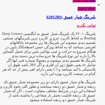
اطلاعات بیشتر
Quick View
بلبرینگ شیار عمیق 62012RS
تماس بگیرید
بلبرینگ ۶۲۰۱ یک بلبرینگ شیار عمیق به انگلیسی Deep Groove
Bearing به لحاظ کاربرد جزو پر کاربرد ترین بلبرینگهای صنعتی
تقسیم بندی میشوند این بلبرینگ ها زیر مجموعه یاتاقانهای
لغزشی میباشد که به لحاظ ویژگی حسن اصطحکاک پایین در
هنگام شروع به حرکت و عیب توانایی پایین برای تحمل گشتاور
بالا را دارند این نوع بلبرینگ ها جزو ساده ترین دسته بندی
بلبرینگ ها تقسیم بندی میشوند و معمولا شماره فنی انها اگر
شامل zz یعنی طوق دور آن فلزی و اگر 2RS باشد طوق آن
پلاستیکی یا آبند میباشد و C3 یعنی دارای لقی بیش از حد که هر
کدام در صنعت کاربرد ویژه ایی دارند
بلبرینگ های شیار عمیق دارای دو زیر مجموعه شیار عمیق تک
ردیفه و شیار عمیق دو ردیفه میباشند و بطور کلی نحوه کاربرد و
استفاده این دو در شرایط مختلف متفاوت است ، اگر که شیار
عمیق تک ردیفه قابلیت تحمل بار شعاعی را نداشته باشد از
بلبرینگ شیار عمیق دو ردیفه استفاده میشود