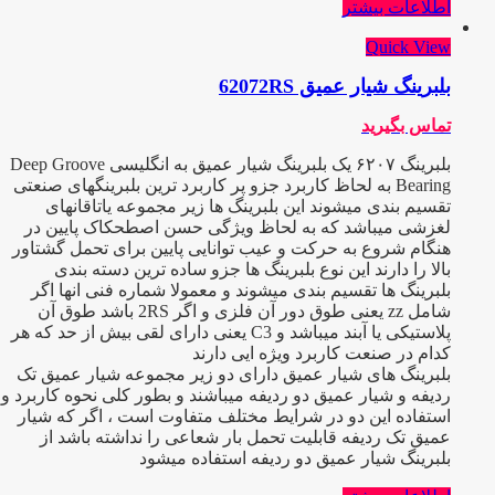
اطلاعات بیشتر
Quick View
بلبرینگ شیار عمیق 62072RS
تماس بگیرید
بلبرینگ ۶۲۰۷ یک بلبرینگ شیار عمیق به انگلیسی Deep Groove
Bearing به لحاظ کاربرد جزو پر کاربرد ترین بلبرینگهای صنعتی
تقسیم بندی میشوند این بلبرینگ ها زیر مجموعه یاتاقانهای
لغزشی میباشد که به لحاظ ویژگی حسن اصطحکاک پایین در
هنگام شروع به حرکت و عیب توانایی پایین برای تحمل گشتاور
بالا را دارند این نوع بلبرینگ ها جزو ساده ترین دسته بندی
بلبرینگ ها تقسیم بندی میشوند و معمولا شماره فنی انها اگر
شامل zz یعنی طوق دور آن فلزی و اگر 2RS باشد طوق آن
پلاستیکی یا آبند میباشد و C3 یعنی دارای لقی بیش از حد که هر
کدام در صنعت کاربرد ویژه ایی دارند
بلبرینگ های شیار عمیق دارای دو زیر مجموعه شیار عمیق تک
ردیفه و شیار عمیق دو ردیفه میباشند و بطور کلی نحوه کاربرد و
استفاده این دو در شرایط مختلف متفاوت است ، اگر که شیار
عمیق تک ردیفه قابلیت تحمل بار شعاعی را نداشته باشد از
بلبرینگ شیار عمیق دو ردیفه استفاده میشود