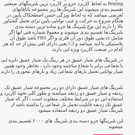
Bearing به لحاظ کاربرد جزو پر کاربرد ترین بلبرینگهای صنعتی
تقسیم بندی میشوند این بلبرینگ ها زیر مجموعه یاتاقانهای
لغزشی میباشد که به لحاظ ویژگی حسن اصطحکاک پایین در
هنگام شروع به حرکت و عیب توانایی پایین برای تحمل گشتاور
بالا را دارند این نوع بلبرینگ ها جزو ساده ترین دسته بندی
بلبرینگ ها تقسیم بندی میشوند و معمولا شماره فنی انها اگر
شامل zz یعنی طوق دور آن فلزی و اگر ۲RS باشد طوق آن
پلاستیکی یا آبند میباشد و C3 یعنی دارای لقی بیش از حد که هر
کدام در صنعت کاربرد ویژه ایی دارند.
در بلبرینگ های شیار عمیق در هر رینگ یک شیار عمیق دایره ایی
با شعاعی برابر با شعاع ساچمه وجود دارد ، بخاطر وجود همین
شیار توانایی تحمل بارهای شعاعی زیاد و بارهای محوری را دارند
.
بلبرینگ های شیار عمیق دارای دو زیر مجموعه شیار عمیق تک
ردیفه و شیار عمیق دو ردیفه میباشند و بطور کلی نحوه کاربرد و
استفاده این دو در شرایط مختلف متفاوت است ، اگر که شیار
عمیق تک ردیفه قابلیت تحمل بار شعاعی را نداشته باشد از
بلبرینگ شیار عمیق دو ردیفه استفاده میشود
این بلبرینگها جزو دسته بندی بلبرینگ های ۶۰۰۰ تقسیم بندی
میشوند