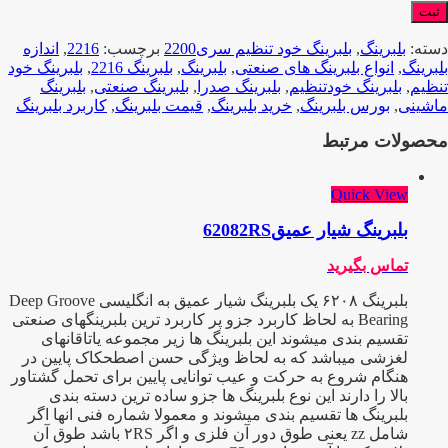
دسته:
بلبرینگ
,
بلبرینگ خود تنظیم سری2200
برچسب:
2216
,
اندازه
بلبرینگ
,
انواع بلبرینگ های صنعتی
,
بلبرینگ
,
بلبرینگ 2216
,
بلبرینگ خود
تنظیم
,
بلبرینگ خودتنظیم
,
بلبرینگ صدرا
,
بلبرینگ صنعتی
,
بلبرینگ
ماشینی
,
بورس بلبرینگ
,
خرید بلبرینگ
,
قیمت بلبرینگ
,
کاربرد بلبرینگ
محصولات مرتبط
Quick View
بلبرینگ شیار عمیق62082RS
تماس بگیرید
بلبرینگ ۶۲۰۸ یک بلبرینگ شیار عمیق به انگلیسی Deep Groove
Bearing به لحاظ کاربرد جزو پر کاربرد ترین بلبرینگهای صنعتی
تقسیم بندی میشوند این بلبرینگ ها زیر مجموعه یاتاقانهای
لغزشی میباشد که به لحاظ ویژگی حسن اصطحکاک پایین در
هنگام شروع به حرکت و عیب توانایی پایین برای تحمل گشتاور
بالا را دارند این نوع بلبرینگ ها جزو ساده ترین دسته بندی
بلبرینگ ها تقسیم بندی میشوند و معمولا شماره فنی انها اگر
شامل zz یعنی طوق دور آن فلزی و اگر ۲RS باشد طوق آن