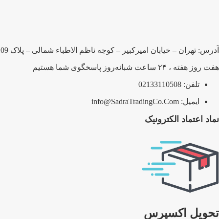
آدرس: تهران – خیابان امیرکبیر – کوجه ناظم الاطباء شمالی – پلاک 109 – شرکت صدرا بلبرینگ پارسیان
هفت روز هفته ، ۲۴ ساعت شبانه‌روز پاسخگوی شما هستیم
تلفن: 02133110508
ایمیل: info@SadraTradingCo.Com
نماد اعتماد الکترونیک
تحویل اکسپرس