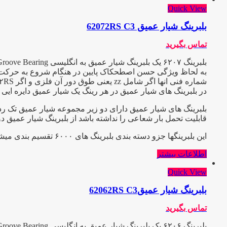
Quick View
بلبرینگ شیار عمیق 62072RS C3
تماس بگیرید
به لحاظ ویژگی حسن اصطحکاک پایین در هنگام شروع به حرکت و عیب
شماره فنی انها اگر شامل zz یعنی طوق دور آن فلزی و اگر ۲RS باشد طوق آن پلاستیکی یا آبند میباشد و C3 یعنی دارای لقی بیش از حد که هر کدام در صنعت کاربرد ویژه ایی دارند.
در بلبرینگ های شیار عمیق در هر رینگ یک شیار عمیق دایره ایی ب
بلبرینگ های شیار عمیق دارای دو زیر مجموعه شیار عمیق تک ردی
قابلیت تحمل بار شعاعی را نداشته باشد از بلبرینگ شیار عمیق د
این بلبرینگها جزو دسته بندی بلبرینگ های ۶۰۰۰ تقسیم بندی میشوند
اطلاعات بیشتر
Quick View
بلبرینگ شیار عمیق62062RS C3
تماس بگیرید