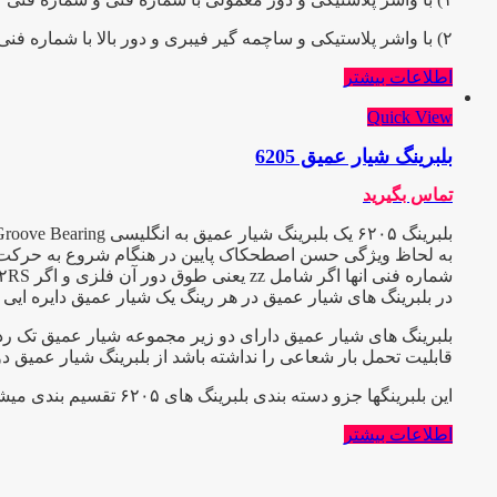
۲) با واشر پلاستیکی و ساچمه گیر فیبری و دور بالا با شماره فنی ۶۲۰۲٫۲RS.C3TN عرضـــه شده است .
اطلاعات بیشتر
Quick View
بلبرینگ شیار عمیق 6205
تماس بگیرید
به لحاظ ویژگی حسن اصطحکاک پایین در هنگام شروع به حرکت و عیب
شماره فنی انها اگر شامل zz یعنی طوق دور آن فلزی و اگر ۲RS باشد طوق آن پلاستیکی یا آبند میباشد و C3 یعنی دارای لقی بیش از حد که هر کدام در صنعت کاربرد ویژه ایی دارند.
در بلبرینگ های شیار عمیق در هر رینگ یک شیار عمیق دایره ایی ب
بلبرینگ های شیار عمیق دارای دو زیر مجموعه شیار عمیق تک ردی
قابلیت تحمل بار شعاعی را نداشته باشد از بلبرینگ شیار عمیق د
این بلبرینگها جزو دسته بندی بلبرینگ های ۶۲۰۵ تقسیم بندی میشوند
اطلاعات بیشتر