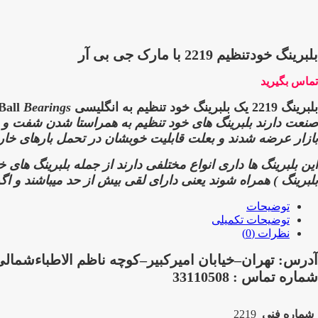
بلبرینگ خودتنظیم 2219 با مارک جی بی آر
تماس بگیرید
بلبرینگ 2219 یک بلبرینگ خود تنظیم به انگلیسی Self-Aligning Ball
Bearings است بلبرینگ های خود تنظیم
صنعت دارند
بلبرینگ های خود تنظیم به همراستا شدن شفت و بلب
بازار عرضه شدند و بعلت قابلیت خوبشان در تحمل بارهای خارج
این بلبرینگ ها داری انواع مختلفی دارند از جمله بلبرینگ های
بلبرینگ )
همراه شوند یعنی دارای لقی بیش از حد میباشند و اگر
توضیحات
توضیحات تکمیلی
نظرات (0)
آدرس: تهران–خیابان امیرکبیر–کوچه ناظم الاطباءشمالی–پلاک 109–بازرگانی صدر
شماره تماس : 33110508
شماره فنی
2219