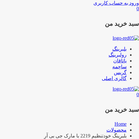
ورود به حساب کاربری
0
سبد خرید من
بلبرینگ
رولبرینگ
یاتاقان
ساچمه
گریس
گالری اصلی
0
سبد خرید من
Home
محصولات
بلبرینگ خودتنظیم 2219 با مارک جی بی آر