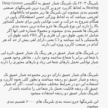
بلبرینگ ۶۲۰۳ یک بلبرینگ شیار عمیق به انگلیسی Deep Groove
Bearing به لحاظ کاربرد جزو پر کاربرد ترین بلبرینگهای صنعتی
تقسیم بندی میشوند این بلبرینگ ها زیر مجموعه یاتاقانهای
لغزشی میباشد که به لحاظ ویژگی حسن اصطحکاک پایین در
هنگام شروع به حرکت و عیب توانایی پایین برای تحمل گشتاور
بالا را دارند این نوع بلبرینگ ها جزو ساده ترین دسته بندی
بلبرینگ ها تقسیم بندی میشوند و معمولا شماره فنی انها اگر
شامل zz یعنی طوق دور آن فلزی و اگر ۲RS باشد طوق آن
پلاستیکی یا آبند میباشد و C3 یعنی دارای لقی بیش از حد که هر
کدام در صنعت کاربرد ویژه ایی دارند.
در بلبرینگ های شیار عمیق در هر رینگ یک شیار عمیق دایره ایی
با شعاعی برابر با شعاع ساچمه وجود دارد ، بخاطر وجود همین
شیار توانایی تحمل بارهای شعاعی زیاد و بارهای محوری را دارند
.
بلبرینگ های شیار عمیق دارای دو زیر مجموعه شیار عمیق تک
ردیفه و شیار عمیق دو ردیفه میباشند و بطور کلی نحوه کاربرد و
استفاده این دو در شرایط مختلف متفاوت است ، اگر که شیار
عمیق تک ردیفه قابلیت تحمل بار شعاعی را نداشته باشد از
بلبرینگ شیار عمیق دو ردیفه استفاده میشود
این بلبرینگها جزو دسته بندی بلبرینگ های ۶۰۰۰ تقسیم بندی
میشوند