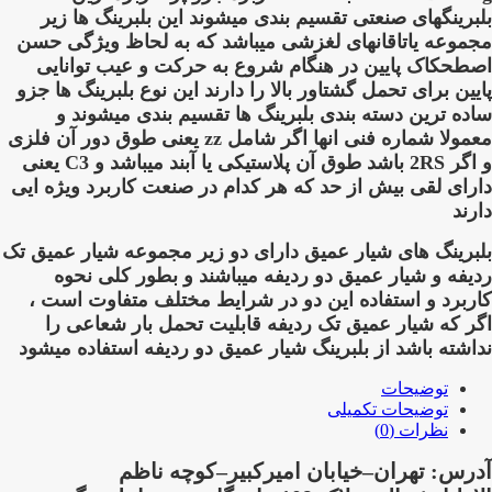
بلبرینگهای صنعتی تقسیم بندی میشوند این بلبرینگ ها زیر
مجموعه یاتاقانهای لغزشی میباشد که به لحاظ ویژگی حسن
اصطحکاک پایین در هنگام شروع به حرکت و عیب توانایی
پایین برای تحمل گشتاور بالا را دارند این نوع بلبرینگ ها جزو
ساده ترین دسته بندی بلبرینگ ها تقسیم بندی میشوند و
معمولا شماره فنی انها اگر شامل zz یعنی طوق دور آن فلزی
و اگر 2RS باشد طوق آن پلاستیکی یا آبند میباشد و C3 یعنی
دارای لقی بیش از حد که هر کدام در صنعت کاربرد ویژه ایی
دارند
بلبرینگ های شیار عمیق دارای دو زیر مجموعه شیار عمیق تک
ردیفه و شیار عمیق دو ردیفه میباشند و بطور کلی نحوه
کاربرد و استفاده این دو در شرایط مختلف متفاوت است ،
اگر که شیار عمیق تک ردیفه قابلیت تحمل بار شعاعی را
نداشته باشد از بلبرینگ شیار عمیق دو ردیفه استفاده میشود
توضیحات
توضیحات تکمیلی
نظرات (0)
آدرس: تهران–خیابان امیرکبیر–کوچه ناظم