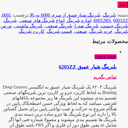
دسته:
بلبرینگ
,
بلبرینگ شیارعمیق از سری 6000 به بالا
برچسب:
6001
,
6001ZZ
,
60012RS
,
اندازه بلبرینگ
,
انواع بلبرینگ های صنعتی
,
بلبرینگ
,
بلبرینگ چیست
,
بلبرینگ صدرا
,
بلبرینگ صنعتی
,
بلبرینگ ماشینی
,
بورس
بلبرینگ
,
خرید بلبرینگ
,
صنعتی
,
قیمت بلبرینگ
,
کاربرد بلبرینگ
محصولات مرتبط
Quick View
بلبرینگ شیار عمیق 6203ZZ
تماس بگیرید
بلبرینگ ۶۲۰۳ یک بلبرینگ شیار عمیق به انگلیسی Deep Groove
Bearing به لحاظ کاربرد جزو پر کاربرد ترین بلبرینگهای صنعتی
تقسیم بندی میشوند این بلبرینگ ها زیر مجموعه یاتاقانهای
لغزشی میباشد که به لحاظ ویژگی حسن اصطحکاک پایین در
هنگام شروع به حرکت و عیب توانایی پایین برای تحمل گشتاور
بالا را دارند این نوع بلبرینگ ها جزو ساده ترین دسته بندی
بلبرینگ ها تقسیم بندی میشوند و معمولا شماره فنی انها اگر
شامل zz یعنی طوق دور آن فلزی و اگر ۲RS باشد طوق آن