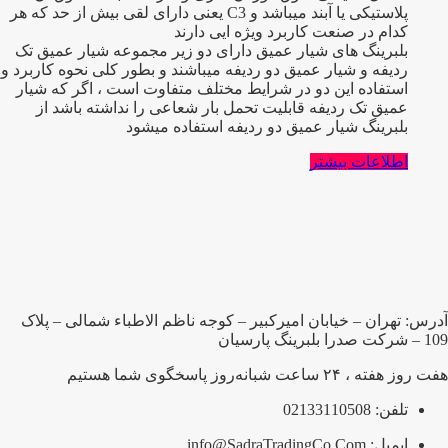
پلاستیکی یا آبند میباشد و C3 یعنی دارای لقی بیش از حد که هر
کدام در صنعت کاربرد ویژه ایی دارند
بلبرینگ های شیار عمیق دارای دو زیر مجموعه شیار عمیق تک
ردیفه و شیار عمیق دو ردیفه میباشند و بطور کلی نحوه کاربرد و
استفاده این دو در شرایط مختلف متفاوت است ، اگر که شیار
عمیق تک ردیفه قابلیت تحمل بار شعاعی را نداشته باشد از
بلبرینگ شیار عمیق دو ردیفه استفاده میشود
اطلاعات بیشتر
آدرس: تهران – خیابان امیرکبیر – کوجه ناظم الاطباء شمالی – پلاک
109 – شرکت صدرا بلبرینگ پارسیان
هفت روز هفته ، ۲۴ ساعت شبانه‌روز پاسخگوی شما هستیم
تلفن: 02133110508
ایمیل: info@SadraTradingCo.Com