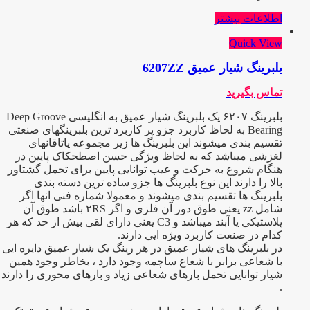
اطلاعات بیشتر
Quick View
بلبرینگ شیار عمیق 6207ZZ
تماس بگیرید
بلبرینگ ۶۲۰۷ یک بلبرینگ شیار عمیق به انگلیسی Deep Groove
Bearing به لحاظ کاربرد جزو پر کاربرد ترین بلبرینگهای صنعتی
تقسیم بندی میشوند این بلبرینگ ها زیر مجموعه یاتاقانهای
لغزشی میباشد که به لحاظ ویژگی حسن اصطحکاک پایین در
هنگام شروع به حرکت و عیب توانایی پایین برای تحمل گشتاور
بالا را دارند این نوع بلبرینگ ها جزو ساده ترین دسته بندی
بلبرینگ ها تقسیم بندی میشوند و معمولا شماره فنی انها اگر
شامل zz یعنی طوق دور آن فلزی و اگر ۲RS باشد طوق آن
پلاستیکی یا آبند میباشد و C3 یعنی دارای لقی بیش از حد که هر
کدام در صنعت کاربرد ویژه ایی دارند.
در بلبرینگ های شیار عمیق در هر رینگ یک شیار عمیق دایره ایی
با شعاعی برابر با شعاع ساچمه وجود دارد ، بخاطر وجود همین
شیار توانایی تحمل بارهای شعاعی زیاد و بارهای محوری را دارند
.