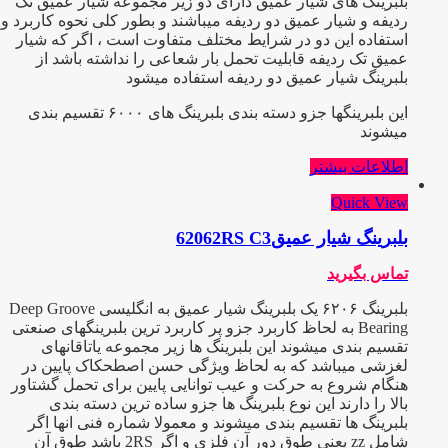
بلبرینگ های شیار عمیق دارای دو زیر مجموعه شیار عمیق تک
ردیفه و شیار عمیق دو ردیفه میباشند و بطور کلی نحوه کاربرد و
استفاده این دو در شرایط مختلف متفاوت است ، اگر که شیار
عمیق تک ردیفه قابلیت تحمل بار شعاعی را نداشته باشد از
بلبرینگ شیار عمیق دو ردیفه استفاده میشود
این بلبرینگها جزو دسته بندی بلبرینگ های ۶۰۰۰ تقسیم بندی
میشوند
اطلاعات بیشتر
Quick View
بلبرینگ شیار عمیق62062RS C3
تماس بگیرید
بلبرینگ ۶۲۰۶ یک بلبرینگ شیار عمیق به انگلیسی Deep Groove
Bearing به لحاظ کاربرد جزو پر کاربرد ترین بلبرینگهای صنعتی
تقسیم بندی میشوند این بلبرینگ ها زیر مجموعه یاتاقانهای
لغزشی میباشد که به لحاظ ویژگی حسن اصطحکاک پایین در
هنگام شروع به حرکت و عیب توانایی پایین برای تحمل گشتاور
بالا را دارند این نوع بلبرینگ ها جزو ساده ترین دسته بندی
بلبرینگ ها تقسیم بندی میشوند و معمولا شماره فنی انها اگر
شامل zz یعنی طوق دور آن فلزی و اگر 2RS باشد طوق آن