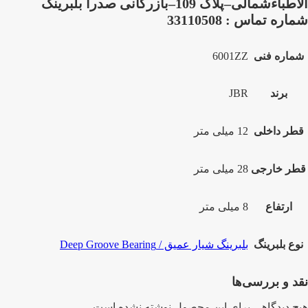
الاطباءشمالی–پلاک 109–بازرگانی صدرا بلبرینگ
شماره تماس : 33110508
شماره فنی
6001ZZ
برند
JBR
قطر داخلی
12 میلی متر
قطر خارجی
28 میلی متر
ارتفاع
8 میلی متر
نوع بلبرینگ
بلبرینگ شیار عمیق / Deep Groove Bearing
نقد و بررسی‌ها
هیچ دیدگاهی برای این محصول نوشته نشده است.