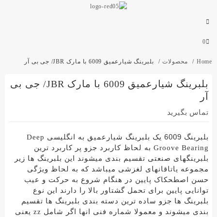
0
Home
محصولات
بلبرینگ شیارعمیق 6009 با مارک JBR/ جی بی آر
بلبرینگ شیارعمیق 6009 با مارک JBR/ جی بی
آر
تماس بگیرید
بلبرینگ 6009
یک بلبرینگ شیارعمیق به انگلیسی Deep
Groove Bearing به لحاظ کاربرد جزو پر کاربرد ترین
بلبرینگهای صنعتی تقسیم بندی میشوند این بلبرینگ ها زیر
مجموعه یاتاقانهای لغزشی میباشد که به لحاظ ویژگی
حسن اصطحکاک پایین در هنگام شروع به حرکت و عیب
توانایی پایین برای تحمل گشتاور بالا را دارند این نوع
بلبرینگ ها جزو ساده ترین دسته بندی بلبرینگ ها تقسیم
بندی میشوند و معمولا شماره فنی انها اگر شامل zz یعنی