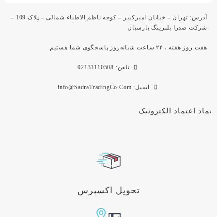
آدرس: تهران – خیابان امیرکبیر – کوجه ناظم الاطباء شمالی – پلاک 109 –
شرکت صدرا بلبرینگ پارسیان
هفت روز هفته ، ۲۴ ساعت شبانه‌روز پاسخگوی شما هستیم
تلفن: 02133110508
ایمیل: info@SadraTradingCo.Com
نماد اعتماد الکترونیک
تحویل اکسپرس