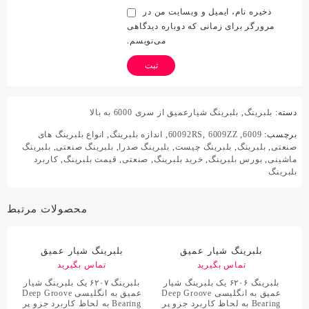
ذخیره نام، ایمیل و وبسایت من در
مرورگر برای زمانی که دوباره دیدگاهی
می‌نویسم.
دسته:
بلبرینگ
,
بلبرینگ شیارعمیق از سری 6000 به بالا
برچسب:
6009
,
6009ZZ
,
60092RS
,
اندازه بلبرینگ
,
انواع بلبرینگ های
صنعتی
,
بلبرینگ
,
بلبرینگ چیست
,
بلبرینگ صدرا
,
بلبرینگ صنعتی
,
بلبرینگ
ماشینی
,
بورس بلبرینگ
,
خرید بلبرینگ
,
صنعتی
,
قیمت بلبرینگ
,
کاربرد
بلبرینگ
محصولات مرتبط
بلبرینگ شیار عمیق
بلبرینگ شیار عمیق
62062RS
تماس بگیرید
62072RS C3
تماس بگیرید
بلبرینگ ۶۲۰۶ یک بلبرینگ شیار
بلبرینگ ۶۲۰۷ یک بلبرینگ شیار
عمیق به انگلیسی Deep Groove
عمیق به انگلیسی Deep Groove
Bearing به لحاظ کاربرد جزو پر
Bearing به لحاظ کاربرد جزو پر