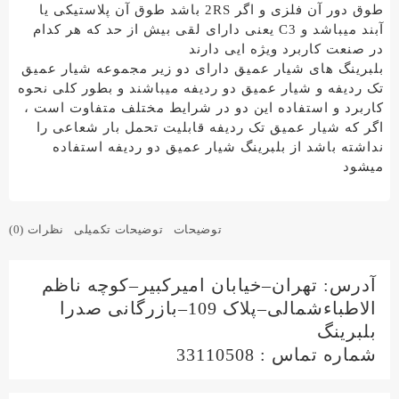
طوق دور آن فلزی و اگر 2RS باشد طوق آن پلاستیکی یا
آبند میباشد و C3 یعنی دارای لقی بیش از حد که هر کدام
در صنعت کاربرد ویژه ایی دارند
بلبرینگ های شیار عمیق دارای دو زیر مجموعه شیار عمیق
تک ردیفه و شیار عمیق دو ردیفه میباشند و بطور کلی نحوه
کاربرد و استفاده این دو در شرایط مختلف متفاوت است ،
اگر که شیار عمیق تک ردیفه قابلیت تحمل بار شعاعی را
نداشته باشد از بلبرینگ شیار عمیق دو ردیفه استفاده
میشود
توضیحات
توضیحات تکمیلی
نظرات (0)
آدرس: تهران–خیابان امیرکبیر–کوچه ناظم
الاطباءشمالی–پلاک 109–بازرگانی صدرا
بلبرینگ
شماره تماس : 33110508