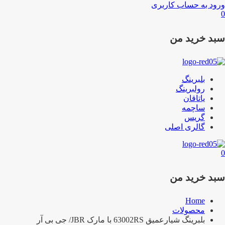
ورود به حساب کاربری
0
سبد خرید من
بلبرینگ
رولبرینگ
یاتاقان
ساچمه
گریس
گالری اصلی
0
سبد خرید من
Home
محصولات
بلبرینگ شیارعمیق 63002RS با مارک JBR/ جی بی آر