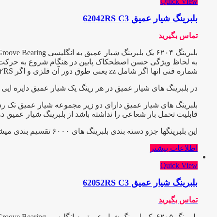
Quick View
بلبرینگ شیار عمیق 62042RS C3
تماس بگیرید
به لحاظ ویژگی حسن اصطحکاک پایین در هنگام شروع به حرکت و عیب
شماره فنی انها اگر شامل zz یعنی طوق دور آن فلزی و اگر ۲RS باشد طوق آن پلاستیکی یا آبند میباشد و C3 یعنی دارای لقی بیش از حد که هر کدام در صنعت کاربرد ویژه ایی دارند.
در بلبرینگ های شیار عمیق در هر رینگ یک شیار عمیق دایره ایی ب
بلبرینگ های شیار عمیق دارای دو زیر مجموعه شیار عمیق تک ردی
قابلیت تحمل بار شعاعی را نداشته باشد از بلبرینگ شیار عمیق د
این بلبرینگها جزو دسته بندی بلبرینگ های ۶۰۰۰ تقسیم بندی میشوند
اطلاعات بیشتر
Quick View
بلبرینگ شیار عمیق 62052RS C3
تماس بگیرید