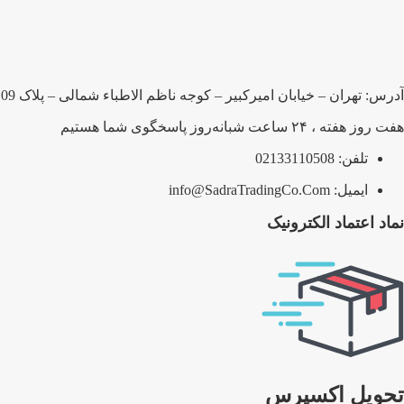
آدرس: تهران – خیابان امیرکبیر – کوجه ناظم الاطباء شمالی – پلاک 109 – شرکت صدرا بلبرینگ پارسیان
هفت روز هفته ، ۲۴ ساعت شبانه‌روز پاسخگوی شما هستیم
تلفن: 02133110508
ایمیل: info@SadraTradingCo.Com
نماد اعتماد الکترونیک
تحویل اکسپرس