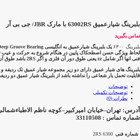
بلبرینگ شیارعمیق 63002RS با مارک JBR/ جی بی آر
تماس بگیرید
بلبرینگ ۶۳۰۰
لحاظ ویژگی حسن اصطحکاک پایین در هنگام شروع به حرکت و عیب توانایی 
فنی انها اگر شامل zz یعنی طوق دور آن فلزی و اگر 2RS باشد طوق آن پلاستیکی یا آبند میباشد و C3 یعنی دارای لقی بیش از حد که هر کدام در صنعت کاربرد ویژه ایی دارند
بلبرینگ های شیار عمیق دارای دو زیر مجموعه شیار عمیق تک ردیفه و 
قابلیت تحمل بار شعاعی را نداشته باشد از بلبرینگ شیار عمیق دو ردیف
توضیحات
توضیحات تکمیلی
نظرات (0)
آدرس: تهران–خیابان امیرکبیر–کوچه ناظم الاطباءشمالی–پلاک 109–بازرگانی صدر
شماره تماس : 33110508
شماره فنی
6300 2RS