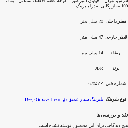
آدرس: تهران – خیابان امیرکبیر – کوجه ناظم الاطباء شمالی – پلاک
109 – بازرگانی صدرا بلبرینگ
قطر داخلی
20 میلی متر
قطر خارجی
47 میلی متر
ارتفاع
14 میلی متر
برند
JBR
شماره فنی
6204ZZ
نوع بلبرینگ
بلبرینگ شیار عمیق / Deep Groove Bearing
نقد و بررسی‌ها
هیچ دیدگاهی برای این محصول نوشته نشده است.