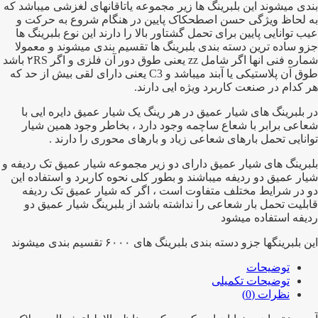
بندی میشوند این بلبرینگ ها زیر مجموعه یاتاقانهای لغزشی میباشد که
به لحاظ ویژگی حسن اصطحکاک پایین در هنگام شروع به حرکت و
عیب توانایی پایین برای تحمل گشتاور بالا را دارند این نوع بلبرینگ ها
جزو ساده ترین دسته بندی بلبرینگ ها تقسیم بندی میشوند و معمولا
شماره فنی انها اگر شامل zz یعنی طوق دور آن فلزی و اگر ۲RS باشد
طوق آن پلاستیکی یا آبند میباشد و C3 یعنی دارای لقی بیش از حد که
هر کدام در صنعت کاربرد ویژه ایی دارند.
در بلبرینگ های شیار عمیق در هر رینگ یک شیار عمیق دایره ایی با
شعاعی برابر با شعاع ساچمه وجود دارد ، بخاطر وجود همین شیار
توانایی تحمل بارهای شعاعی زیاد و بارهای محوری را دارند .
بلبرینگ های شیار عمیق دارای دو زیر مجموعه شیار عمیق تک ردیفه و
شیار عمیق دو ردیفه میباشند و بطور کلی نحوه کاربرد و استفاده این
دو در شرایط مختلف متفاوت است ، اگر که شیار عمیق تک ردیفه
قابلیت تحمل بار شعاعی را نداشته باشد از بلبرینگ شیار عمیق دو
ردیفه استفاده میشود
این بلبرینگها جزو دسته بندی بلبرینگ های ۶۰۰۰ تقسیم بندی میشوند
توضیحات
توضیحات تکمیلی
نظرات (0)