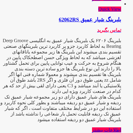
Quick View
بلبرینگ شیار عمیق 62062RS
تماس بگیرید
بلبرینگ ۶۲۰۶ یک بلبرینگ شیار عمیق به انگلیسی Deep Groove
Bearing به لحاظ کاربرد جزو پر کاربرد ترین بلبرینگهای صنعتی
تقسیم بندی میشوند این بلبرینگ ها زیر مجموعه یاتاقانهای
لغزشی میباشد که به لحاظ ویژگی حسن اصطحکاک پایین در
هنگام شروع به حرکت و عیب توانایی پایین برای تحمل گشتاور
بالا را دارند این نوع بلبرینگ ها جزو ساده ترین دسته بندی
بلبرینگ ها تقسیم بندی میشوند و معمولا شماره فنی انها اگر
شامل zz یعنی طوق دور آن فلزی و اگر 2RS باشد طوق آن
پلاستیکی یا آبند میباشد و C3 یعنی دارای لقی بیش از حد که هر
کدام در صنعت کاربرد ویژه ایی دارند
بلبرینگ های شیار عمیق دارای دو زیر مجموعه شیار عمیق تک
ردیفه و شیار عمیق دو ردیفه میباشند و بطور کلی نحوه کاربرد و
استفاده این دو در شرایط مختلف متفاوت است ، اگر که شیار
عمیق تک ردیفه قابلیت تحمل بار شعاعی را نداشته باشد از
بلبرینگ شیار عمیق دو ردیفه استفاده میشود
اطلاعات بیشتر