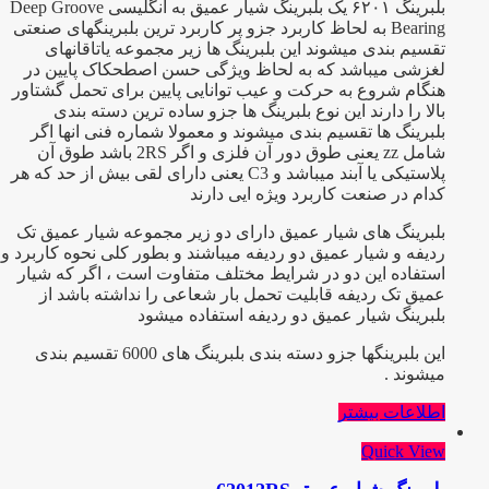
بلبرینگ ۶۲۰۱ یک بلبرینگ شیار عمیق به انگلیسی Deep Groove
Bearing به لحاظ کاربرد جزو پر کاربرد ترین بلبرینگهای صنعتی
تقسیم بندی میشوند این بلبرینگ ها زیر مجموعه یاتاقانهای
لغزشی میباشد که به لحاظ ویژگی حسن اصطحکاک پایین در
هنگام شروع به حرکت و عیب توانایی پایین برای تحمل گشتاور
بالا را دارند این نوع بلبرینگ ها جزو ساده ترین دسته بندی
بلبرینگ ها تقسیم بندی میشوند و معمولا شماره فنی انها اگر
شامل zz یعنی طوق دور آن فلزی و اگر 2RS باشد طوق آن
پلاستیکی یا آبند میباشد و C3 یعنی دارای لقی بیش از حد که هر
کدام در صنعت کاربرد ویژه ایی دارند
بلبرینگ های شیار عمیق دارای دو زیر مجموعه شیار عمیق تک
ردیفه و شیار عمیق دو ردیفه میباشند و بطور کلی نحوه کاربرد و
استفاده این دو در شرایط مختلف متفاوت است ، اگر که شیار
عمیق تک ردیفه قابلیت تحمل بار شعاعی را نداشته باشد از
بلبرینگ شیار عمیق دو ردیفه استفاده میشود
این بلبرینگها جزو دسته بندی بلبرینگ های 6000 تقسیم بندی
میشوند .
اطلاعات بیشتر
Quick View