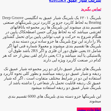
بلبرینگ شیار عمیق 62012RS
تماس بگیرید
بلبرینگ ۶۲۰۱ یک بلبرینگ شیار عمیق به انگلیسی Deep Groove
Bearing به لحاظ کاربرد جزو پر کاربرد ترین بلبرینگهای صنعتی
تقسیم بندی میشوند این بلبرینگ ها زیر مجموعه یاتاقانهای
لغزشی میباشد که به لحاظ ویژگی حسن اصطحکاک پایین در
هنگام شروع به حرکت و عیب توانایی پایین برای تحمل گشتاور
بالا را دارند این نوع بلبرینگ ها جزو ساده ترین دسته بندی
بلبرینگ ها تقسیم بندی میشوند و معمولا شماره فنی انها اگر
شامل zz یعنی طوق دور آن فلزی و اگر 2RS باشد طوق آن
پلاستیکی یا آبند میباشد و C3 یعنی دارای لقی بیش از حد که هر
کدام در صنعت کاربرد ویژه ایی دارند
بلبرینگ های شیار عمیق دارای دو زیر مجموعه شیار عمیق تک
ردیفه و شیار عمیق دو ردیفه میباشند و بطور کلی نحوه کاربرد و
استفاده این دو در شرایط مختلف متفاوت است ، اگر که شیار
عمیق تک ردیفه قابلیت تحمل بار شعاعی را نداشته باشد از
بلبرینگ شیار عمیق دو ردیفه استفاده میشود
این بلبرینگها جزو دسته بندی بلبرینگ های 6000 تقسیم بندی
میشوند
اطلاعات بیشتر