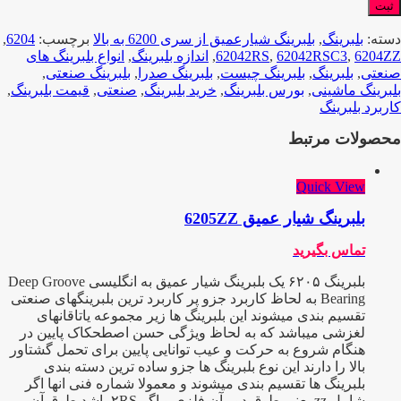
دسته:
بلبرینگ
,
بلبرینگ شیارعمیق از سری 6200 به بالا
برچسب:
6204
,
6204ZZ
,
62042RSC3
,
62042RS
,
اندازه بلبرینگ
,
انواع بلبرینگ های
صنعتی
,
بلبرینگ
,
بلبرینگ چیست
,
بلبرینگ صدرا
,
بلبرینگ صنعتی
,
بلبرینگ ماشینی
,
بورس بلبرینگ
,
خرید بلبرینگ
,
صنعتی
,
قیمت بلبرینگ
,
کاربرد بلبرینگ
محصولات مرتبط
Quick View
بلبرینگ شیار عمیق 6205ZZ
تماس بگیرید
بلبرینگ ۶۲۰۵ یک بلبرینگ شیار عمیق به انگلیسی Deep Groove
Bearing به لحاظ کاربرد جزو پر کاربرد ترین بلبرینگهای صنعتی
تقسیم بندی میشوند این بلبرینگ ها زیر مجموعه یاتاقانهای
لغزشی میباشد که به لحاظ ویژگی حسن اصطحکاک پایین در
هنگام شروع به حرکت و عیب توانایی پایین برای تحمل گشتاور
بالا را دارند این نوع بلبرینگ ها جزو ساده ترین دسته بندی
بلبرینگ ها تقسیم بندی میشوند و معمولا شماره فنی انها اگر
شامل zz یعنی طوق دور آن فلزی و اگر ۲RS باشد طوق آن