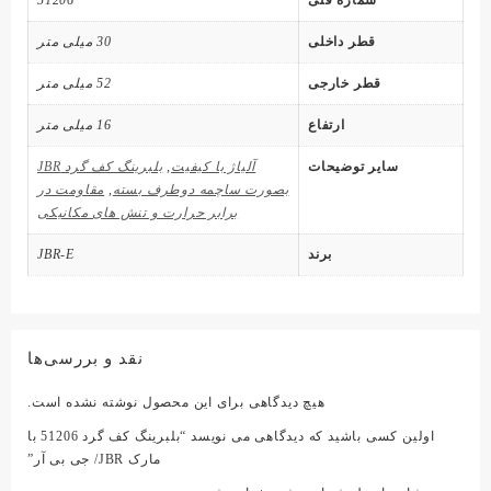
قطر داخلی
30 میلی متر
قطر خارجی
52 میلی متر
ارتفاع
16 میلی متر
سایر توضیحات
آلیاژ با کیفیت
,
بلبرینگ کف گرد JBR
بصورت ساچمه دوطرف بسته
,
مقاومت در
برابر حرارت و تنش های مکانیکی
برند
JBR-E
نقد و بررسی‌ها
هیچ دیدگاهی برای این محصول نوشته نشده است.
اولین کسی باشید که دیدگاهی می نویسد “بلبرینگ کف گرد 51206 با
مارک JBR/ جی بی آر”