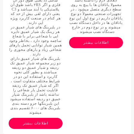
ابعادی لازم را داشته باشد
شامل zz یعنی طوق دور آن
معمولا یاتاقان ها با پیچ به روی
فلزی و اگر ۲RS باشد طوق آن
سطح دیگری متصل میشود ، در
پلاستیکی یا آبند میباشد و C3
تجهیزات صنعتی معمولاً دو نوع
یعنی دارای لقی بیش از حد که
یاتاقان داریم در نوع اول این نوع
هر کدام در صنعت کاربرد ویژه
یاتاقان ها در داخل دستگاه نصب
ایی دارند.
میشوند و در نوع دوم در خارج
در بلبرینگ های شیار عمیق در
دستگاه نصب میشوند .
هر رینگ یک شیار عمیق دایره
ایی با شعاعی برابر با شعاع
ساچمه وجود دارد ، بخاطر وجود
اطلاعات بیشتر
همین شیار توانایی تحمل بارهای
شعاعی زیاد و بارهای محوری را
دارند .
بلبرینگ های شیار عمیق دارای
دو زیر مجموعه شیار عمیق تک
ردیفه و شیار عمیق دو ردیفه
میباشند و بطور کلی نحوه
کاربرد و استفاده این دو در
شرایط مختلف متفاوت است ،
اگر که شیار عمیق تک ردیفه
قابلیت تحمل بار شعاعی را
نداشته باشد از بلبرینگ شیار
عمیق دو ردیفه استفاده میشود
این بلبرینگها جزو دسته بندی
بلبرینگ های ۶۰۰۰ تقسیم بندی
میشوند
اطلاعات بیشتر