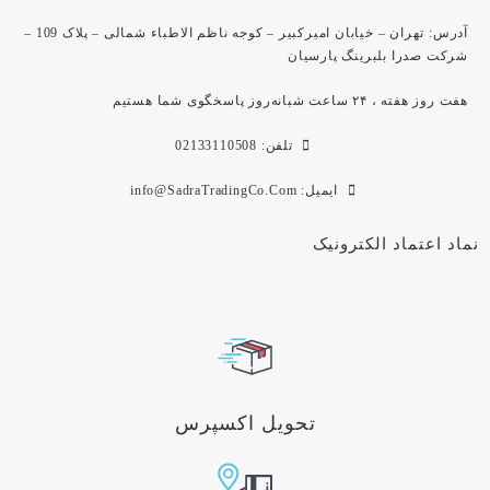
آدرس: تهران – خیابان امیرکبیر – کوجه ناظم الاطباء شمالی – پلاک 109 –
شرکت صدرا بلبرینگ پارسیان
هفت روز هفته ، ۲۴ ساعت شبانه‌روز پاسخگوی شما هستیم
تلفن: 02133110508
ایمیل: info@SadraTradingCo.Com
نماد اعتماد الکترونیک
تحویل اکسپرس