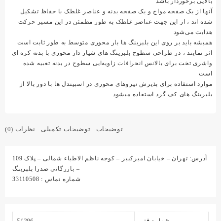
بالایی برخوردار باشد
آنها از یک صفحه مواج و یک صفحه بدنه و عناصر غلطک با حفاظ تشکیل
شده اند ، از این جهت عناصر غلطک به طور مطمئن در این مسیر حرکت
هدایت می‌شود
همیشه باید بر روی این بلبرینگ ها بار محوری متوسط به طور ثابت است
اثر نمایند ، در طراحی سطوح بلبرینگ های شیار دار محوری با بدنه کره ای
واشری تخت برای بالانس انحرافات زاویه‌ایی سطوح در بدنه تعبیه شده
است
موارد استفاده برای پذیرش نیروهای محوری در اسپیندل ها با دور بالا از
بلبرینگ های کف گرد استفاده میشود
توضیحات
توضیحات تکمیلی
نظرات (0)
آدرس: تهران – خیابان امیرکبیر – کوجه ناظم الاطباء شمالی – پلاک 109
– بازرگانی صدرا بلبرینگ
شماره تماس : 33110508
شماره فنی
51206