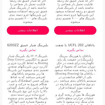
اگر که شیار عمیق تک ردیفه
اگر که شیار عمیق تک ردیفه
قابلیت تحمل بار شعاعی را
قابلیت تحمل بار شعاعی را
نداشته باشد از بلبرینگ شیار
نداشته باشد از بلبرینگ شیار
عمیق دو ردیفه استفاده میشود
عمیق دو ردیفه استفاده میشود
این بلبرینگها جزو دسته بندی
این بلبرینگها جزو دسته بندی
بلبرینگ های ۶۰۰۰ تقسیم بندی
بلبرینگ های ۶۰۰۰ تقسیم بندی
میشوند
میشوند
اطلاعات بیشتر
اطلاعات بیشتر
یاتاقان UCFL 202 با شفت
بلبرینگ شیار عمیق 6203ZZ
15 میلی متر
تماس بگیرید
تماس بگیرید
یاتاقان یا هوزینگ بیرینگ
بلبرینگ ۶۲۰۳ یک بلبرینگ شیار
(بلبرینگ) در حقیقت یک پایه
عمیق به انگلیسی Deep Groove
نگهدارنده برای شفت در حال
Bearing به لحاظ کاربرد جزو پر
دوران میباشد که معمولا از آهن
کاربرد ترین بلبرینگهای صنعتی
یا چدن ریخته شده ساخته میشود
تقسیم بندی میشوند این بلبرینگ
، یاتاقان ها (Bearing Housing)
ها زیر مجموعه یاتاقانهای
یکی از اقلام جدانشدنی در
لغزشی میباشد که به لحاظ
سیستم یاتاقان بندی میباشد ، در
ویژگی حسن اصطحکاک پایین در
دو نوع جداشونده و یکپارچه در
هنگام شروع به حرکت و عیب
صنعت مورد استفاده قرار
توانایی پایین برای تحمل گشتاور
میگیرند.
بالا را دارند این نوع بلبرینگ ها
هوزینگ ها پس از ریخته گری و
جزو ساده ترین دسته بندی
عملیات حرارتی سطح داخلی
بلبرینگ ها تقسیم بندی میشوند
شان سنگ زده میشود تا دقت
و معمولا شماره فنی انها اگر