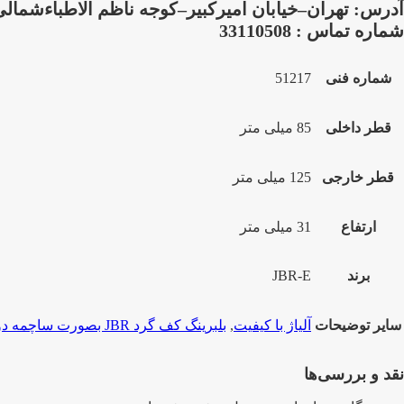
آدرس: تهران–خیابان امیرکبیر–کوجه ناظم الاطباءشمالی–پلاک 109–بازرگانی صدر
شماره تماس : 33110508
شماره فنی
51217
قطر داخلی
85 میلی متر
قطر خارجی
125 میلی متر
ارتفاع
31 میلی متر
برند
JBR-E
سایر توضیحات
آلیاژ با کیفیت
,
بلبرینگ کف گرد JBR بصورت ساچمه دوطرف بسته
نقد و بررسی‌ها