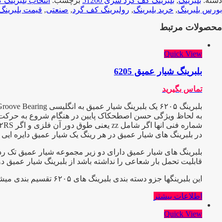
دسته:
بلبرینگ
,
بلبرینگ کف گرد سری 51200
برچسب:
انتخاب بلبرینگ 
بورس بلبرینگ
,
خرید بلبرینگ
,
رولبرینگ کف گرد
,
صنعتی
,
قیمت بلبرینگ
محصولات مرتبط
Quick View
بلبرینگ شیار عمیق 6205
تماس بگیرید
به لحاظ ویژگی حسن اصطحکاک پایین در هنگام شروع به حرکت و عیب
شماره فنی انها اگر شامل zz یعنی طوق دور آن فلزی و اگر ۲RS باشد طوق آن پلاستیکی یا آبند میباشد و C3 یعنی دارای لقی بیش از حد که هر کدام در صنعت کاربرد ویژه ایی دارند.
در بلبرینگ های شیار عمیق در هر رینگ یک شیار عمیق دایره ایی ب
بلبرینگ های شیار عمیق دارای دو زیر مجموعه شیار عمیق تک ردی
قابلیت تحمل بار شعاعی را نداشته باشد از بلبرینگ شیار عمیق د
این بلبرینگها جزو دسته بندی بلبرینگ های ۶۲۰۵ تقسیم بندی میشوند
اطلاعات بیشتر
Quick View