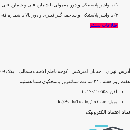
۱) با واشر پلاستیکی و دور معمولی با شماره فنی و شماره فنی ۶۲۰۲-۲RS
۲) با واشر پلاستیکی و ساچمه گیر فیبری و دور بالا با شماره فنی ۶۲۰۲٫۲RS.C3TN عرضـــه شده است .
اطلاعات بیشتر
آدرس: تهران – خیابان امیرکبیر – کوجه ناظم الاطباء شمالی – پلاک 109 – شرکت صدرا بلبرینگ پارسیان
هفت روز هفته ، ۲۴ ساعت شبانه‌روز پاسخگوی شما هستیم
تلفن: 02133110508
ایمیل: info@SadraTradingCo.Com
نماد اعتماد الکترونیک