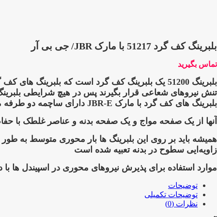
بلبرینگ کف گرد 51217 با مارک JBR/ جی بی آر
تماس بگیرید
بلبرینگ 51200 یک بلبرینگ کف گرد است که بلبرین
تنش نیروهای شعاعی قرار بگیرند پس در هیچ شرایطی بلبرینگ 
بلبرینگ های کف گرد با مارک JBR-E دارای ساچمه دو طرفه میباشد که همین امر موجب شده که بلبرینگ های کف گرد با مارک JBR-E از کیفیت بالایی برخوردار باشد
آنها از یک صفحه مواج و یک صفحه بدنه و عناصر غلطک با ح
همیشه باید بر روی این بلبرینگ ها بار محوری متوسط به طور 
زاویه‌ایی سطوح در بدنه تعبیه شده است
موارد استفاده برای پذیرش نیروهای محوری در اسپیندل ها با دو
توضیحات
توضیحات تکمیلی
نظرات (0)