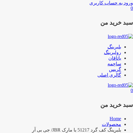
ورود به حساب کاربری
0
سبد خرید من
بلبرینگ
رولبرینگ
یاتاقان
ساچمه
گریس
گالری اصلی
0
سبد خرید من
Home
محصولات
بلبرینگ کف گرد 51217 با مارک JBR/ جی بی آر