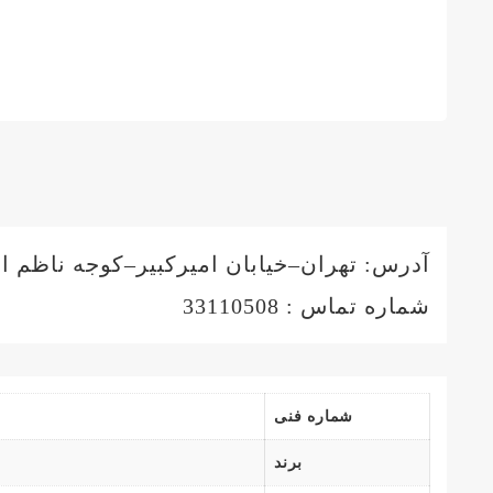
آدرس: تهران–خیابان امیرکبیر–کوجه ناظم الاطباءشمالی–پلاک 9
شماره تماس : 33110508
شماره فنی
برند