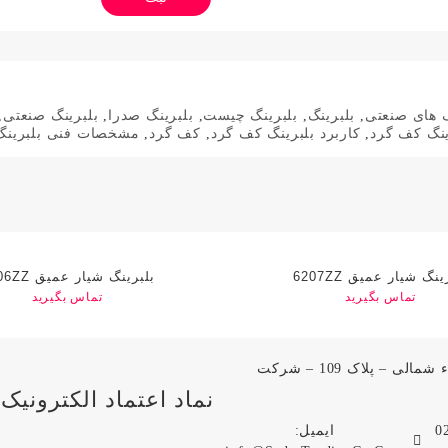
گ های صنعتی
,
بلبرینگ
,
بلبرینگ چیست
,
بلبرینگ صدرا
,
بلبرینگ صنعتی
,
ینگ کف گرد
,
کاربرد بلبرینگ کف گرد
,
کف گرد
,
مشخصات فنی بلبرینگ
ینگ شیار عمیق 6207ZZ
بلبرینگ شیار عمیق 6206ZZ
تماس بگیرید
تماس بگیرید
آدرس: تهران – خیابان امیرکبیر – کوجه ناظم الاطباء شمالی – پلاک 109 – شرکت
نماد اعتماد الکترونیک
ایمیل: