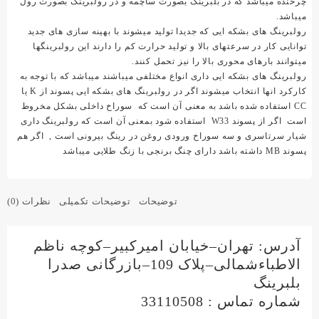
چرخنده میباشد که در بلبرینگ بصورت ساچمه و در رولبرینگ بصورت رول
میباشد.
رولبرینگ های بشکه ایی که جدیدا تولید میشوند با بهینه سازی های جدید
توانایی کار در سرعتهای بالا و تولید حرارت کم را دارند این رولبرینگها
میتوانند بارهای محوری بالا را نیز تحمل کنند.
رولبرینگ های بشکه ایی داری انواع مختلفی میباشند میباشد که با توجه به
کارکرد انها انتخاب میشوند اگر در رولبرینگ های بشکه ایی پسوند از K یا
CC استفاده شده باشد به معنی آن است که سوراخ داخلی بشکل مخروط
است اگر از پسوند W33 استفاده شود بمعنی آن است که رولبرینگ داری
شیار سرتاسری و سه سوراخ ورودی روغن در رینگ بیرونی است , اگر هم
پسوند MB داشته باشد دارای چنگ برنجی با زنگ طلایی میباشد
توضیحات
توضیحات تکمیلی
نظرات (0)
آدرس: تهران–خیابان امیرکبیر–کوچه ناظم
الاطباءشمالی–پلاک 109–بازرگانی صدرا
بلبرینگ
شماره تماس : 33110508