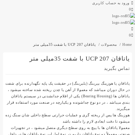
ورود به حساب کاربری
0
0
Home
محصولات
یاتاقان UCP 207 با شفت 35میلی متر
یاتاقان UCP 207 با شفت 35میلی متر
تماس بگیرید
یاتاقان یا هوزینگ بیرینگ (بلبرینگ) در حقیقت یک پایه نگهدارنده برای شفت
در حال دوران میباشد که معمولا از آهن یا چدن ریخته شده ساخته میشود ،
یاتاقان ها (Bearing Housing) یکی از اقلام جدانشدنی در سیستم یاتاقان
بندی میباشد ، در دو نوع جداشونده و یکپارچه در صنعت مورد استفاده قرار
میگیرند.
هوزینگ ها پس از ریخته گری و عملیات حرارتی سطح داخلی شان سنگ زده
میشود تا دقت ابعادی لازم را داشته باشد
معمولا یاتاقان ها با پیچ به روی سطح دیگری متصل میشود ، در تجهیزات
صنعتی معمولاً دو نوع یاتاقان داریم در نوع اول این نوع یاتاقان ها در داخل