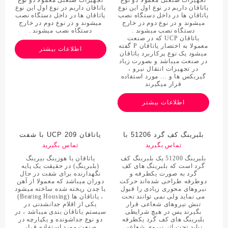
تجهیزات صنعتی معمولاً دو نوع
تجهیزات صنعتی معمولاً دو نوع
یاتاقان داریم در نوع اول این نوع
یاتاقان داریم در نوع اول این نوع
یاتاقان ها در داخل دستگاه نصب
یاتاقان ها در داخل دستگاه نصب
میشوند و در نوع دوم در خارج
میشوند و در نوع دوم در خارج
دستگاه نصب میشوند .
دستگاه نصب میشوند .
یاتاقان UCP که در صنعت
معمولا به اختصار یاتاقان P گفته
اطلاعات بیشتر
میشود یک نوع پرکاربرد یاتاقان
در صنعت میباشد و بصورت زیاد
در تجهیزات انتقال نیرو ،
گیربکس ها و … مورد استفاده
قرار میگیرند
اطلاعات بیشتر
بلبرینگ کف گرد 51206 با
یاتاقان UCP 209 با شفت
مارک JBR/ جی بی آر
تماس بگیرید
45میلی متر
تماس بگیرید
بلبرینگ 51200 یک بلبرینگ کف
یاتاقان یا هوزینگ بیرینگ
گرد است که بلبرینگ های کف
(بلبرینگ) در حقیقت یک پایه
گرد به صورت یکطرفه و
نگهدارنده برای شفت در حال
دوطرفه طراحی شده‌اند حرکت
دوران میباشد که معمولا از آهن
نیروهای محوری زیادی را قبول
یا چدن ریخته شده ساخته میشود
می نماید ولی نمی توانند تحت
، یاتاقان ها (Bearing Housing)
تنش نیروهای شعاعی قرار
یکی از اقلام جدانشدنی در
بگیرند پس در هیچ شرایطی
سیستم یاتاقان بندی میباشد ، در
بلبرینگ های کف گرد یکطرفه
دو نوع جداشونده و یکپارچه در
نباید تحت اثر نیروی شعاعی
صنعت مورد استفاده قرار