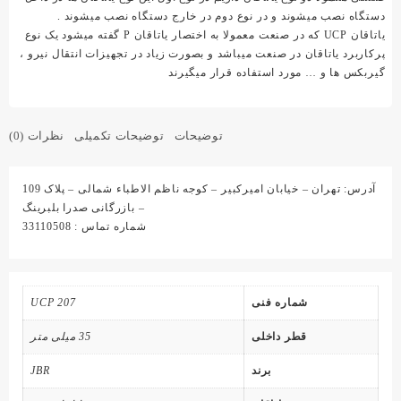
دستگاه نصب میشوند و در نوع دوم در خارج دستگاه نصب میشوند .
یاتاقان UCP که در صنعت معمولا به اختصار یاتاقان P گفته میشود یک نوع
پرکاربرد یاتاقان در صنعت میباشد و بصورت زیاد در تجهیزات انتقال نیرو ،
گیربکس ها و … مورد استفاده قرار میگیرند
توضیحات
توضیحات تکمیلی
نظرات (0)
آدرس: تهران – خیابان امیرکبیر – کوجه ناظم الاطباء شمالی – پلاک 109
– بازرگانی صدرا بلبرینگ
شماره تماس : 33110508
شماره فنی
UCP 207
قطر داخلی
35 میلی متر
برند
JBR