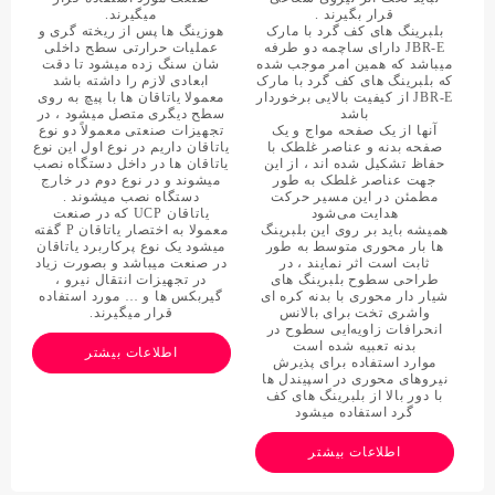
قرار بگیرند .
میگیرند.
بلبرینگ های کف گرد با مارک
هوزینگ ها پس از ریخته گری و
JBR-E دارای ساچمه دو طرفه
عملیات حرارتی سطح داخلی
میباشد که همین امر موجب شده
شان سنگ زده میشود تا دقت
که بلبرینگ های کف گرد با مارک
ابعادی لازم را داشته باشد
JBR-E از کیفیت بالایی برخوردار
معمولا یاتاقان ها با پیچ به روی
باشد
سطح دیگری متصل میشود ، در
آنها از یک صفحه مواج و یک
تجهیزات صنعتی معمولاً دو نوع
صفحه بدنه و عناصر غلطک با
یاتاقان داریم در نوع اول این نوع
حفاظ تشکیل شده اند ، از این
یاتاقان ها در داخل دستگاه نصب
جهت عناصر غلطک به طور
میشوند و در نوع دوم در خارج
مطمئن در این مسیر حرکت
دستگاه نصب میشوند .
هدایت می‌شود
یاتاقان UCP که در صنعت
همیشه باید بر روی این بلبرینگ
معمولا به اختصار یاتاقان P گفته
ها بار محوری متوسط به طور
میشود یک نوع پرکاربرد یاتاقان
ثابت است اثر نمایند ، در
در صنعت میباشد و بصورت زیاد
طراحی سطوح بلبرینگ های
در تجهیزات انتقال نیرو ،
شیار دار محوری با بدنه کره ای
گیربکس ها و … مورد استفاده
واشری تخت برای بالانس
قرار میگیرند.
انحرافات زاویه‌ایی سطوح در
بدنه تعبیه شده است
اطلاعات بیشتر
موارد استفاده برای پذیرش
نیروهای محوری در اسپیندل ها
با دور بالا از بلبرینگ های کف
گرد استفاده میشود
اطلاعات بیشتر