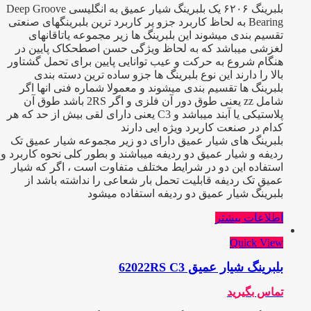
بلبرینگ ۶۲۰۶ یک بلبرینگ شیار عمیق به انگلیسی Deep Groove
Bearing به لحاظ کاربرد جزو پر کاربرد ترین بلبرینگهای صنعتی
تقسیم بندی میشوند این بلبرینگ ها زیر مجموعه یاتاقانهای
لغزشی میباشد که به لحاظ ویژگی حسن اصطحکاک پایین در
هنگام شروع به حرکت و عیب توانایی پایین برای تحمل گشتاور
بالا را دارند این نوع بلبرینگ ها جزو ساده ترین دسته بندی
بلبرینگ ها تقسیم بندی میشوند و معمولا شماره فنی انها اگر
شامل zz یعنی طوق دور آن فلزی و اگر 2RS باشد طوق آن
پلاستیکی یا آبند میباشد و C3 یعنی دارای لقی بیش از حد که هر
کدام در صنعت کاربرد ویژه ایی دارند
بلبرینگ های شیار عمیق دارای دو زیر مجموعه شیار عمیق تک
ردیفه و شیار عمیق دو ردیفه میباشند و بطور کلی نحوه کاربرد و
استفاده این دو در شرایط مختلف متفاوت است ، اگر که شیار
عمیق تک ردیفه قابلیت تحمل بار شعاعی را نداشته باشد از
بلبرینگ شیار عمیق دو ردیفه استفاده میشود
اطلاعات بیشتر
Quick View
بلبرینگ شیار عمیق 62022RS C3
تماس بگیرید