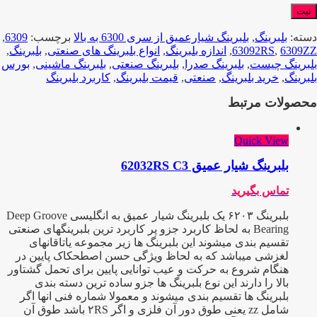
دسته:
بلبرینگ
,
بلبرینگ شیارعمیق از سری 6300 به بالا
برچسب:
6309
,
6309ZZ
,
63092RS
,
اندازه بلبرینگ
,
انواع بلبرینگ های صنعتی
,
بلبرینگ
,
بلبرینگ چیست
,
بلبرینگ صدرا
,
بلبرینگ صنعتی
,
بلبرینگ ماشینی
,
بورس
بلبرینگ
,
خرید بلبرینگ
,
صنعتی
,
قیمت بلبرینگ
,
کاربرد بلبرینگ
محصولات مرتبط
Quick View
بلبرینگ شیار عمیق 62032RS C3
تماس بگیرید
بلبرینگ ۶۲۰۳ یک بلبرینگ شیار عمیق به انگلیسی Deep Groove
Bearing به لحاظ کاربرد جزو پر کاربرد ترین بلبرینگهای صنعتی
تقسیم بندی میشوند این بلبرینگ ها زیر مجموعه یاتاقانهای
لغزشی میباشد که به لحاظ ویژگی حسن اصطحکاک پایین در
هنگام شروع به حرکت و عیب توانایی پایین برای تحمل گشتاور
بالا را دارند این نوع بلبرینگ ها جزو ساده ترین دسته بندی
بلبرینگ ها تقسیم بندی میشوند و معمولا شماره فنی انها اگر
شامل zz یعنی طوق دور آن فلزی و اگر ۲RS باشد طوق آن