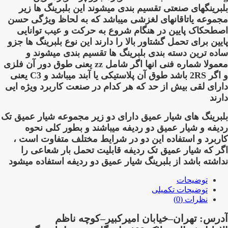
بلبرینگهای صنعتی تقسیم بندی میشوند این بلبرینگ ها زیر
مجموعه یاتاقانهای لغزشی میباشد که به لحاظ ویژگی حسن
اصطحکاک پایین در هنگام شروع به حرکت و عیب توانایی
پایین برای تحمل گشتاور بالا را دارند این نوع بلبرینگ ها جزو
ساده ترین دسته بندی بلبرینگ ها تقسیم بندی میشوند و
معمولا شماره فنی انها اگر شامل zz یعنی طوق دور آن فلزی
و اگر 2RS باشد طوق آن پلاستیکی یا آبند میباشد و C3 یعنی
دارای لقی بیش از حد که هر کدام در صنعت کاربرد ویژه ایی
دارند
بلبرینگ های شیار عمیق دارای دو زیر مجموعه شیار عمیق تک
ردیفه و شیار عمیق دو ردیفه میباشند و بطور کلی نحوه
کاربرد و استفاده این دو در شرایط مختلف متفاوت است ،
اگر که شیار عمیق تک ردیفه قابلیت تحمل بار شعاعی را
نداشته باشد از بلبرینگ شیار عمیق دو ردیفه استفاده میشود
توضیحات
توضیحات تکمیلی
نظرات (0)
آدرس: تهران–خیابان امیرکبیر–کوچه ناظم