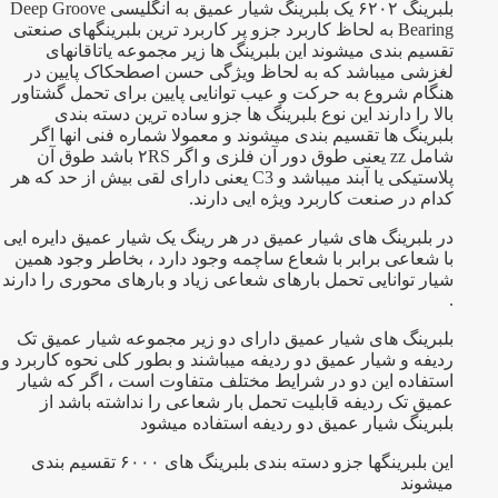
بلبرینگ ۶۲۰۲ یک بلبرینگ شیار عمیق به انگلیسی Deep Groove
Bearing به لحاظ کاربرد جزو پر کاربرد ترین بلبرینگهای صنعتی
تقسیم بندی میشوند این بلبرینگ ها زیر مجموعه یاتاقانهای
لغزشی میباشد که به لحاظ ویژگی حسن اصطحکاک پایین در
هنگام شروع به حرکت و عیب توانایی پایین برای تحمل گشتاور
بالا را دارند این نوع بلبرینگ ها جزو ساده ترین دسته بندی
بلبرینگ ها تقسیم بندی میشوند و معمولا شماره فنی انها اگر
شامل zz یعنی طوق دور آن فلزی و اگر ۲RS باشد طوق آن
پلاستیکی یا آبند میباشد و C3 یعنی دارای لقی بیش از حد که هر
کدام در صنعت کاربرد ویژه ایی دارند.
در بلبرینگ های شیار عمیق در هر رینگ یک شیار عمیق دایره ایی
با شعاعی برابر با شعاع ساچمه وجود دارد ، بخاطر وجود همین
شیار توانایی تحمل بارهای شعاعی زیاد و بارهای محوری را دارند
.
بلبرینگ های شیار عمیق دارای دو زیر مجموعه شیار عمیق تک
ردیفه و شیار عمیق دو ردیفه میباشند و بطور کلی نحوه کاربرد و
استفاده این دو در شرایط مختلف متفاوت است ، اگر که شیار
عمیق تک ردیفه قابلیت تحمل بار شعاعی را نداشته باشد از
بلبرینگ شیار عمیق دو ردیفه استفاده میشود
این بلبرینگها جزو دسته بندی بلبرینگ های ۶۰۰۰ تقسیم بندی
میشوند