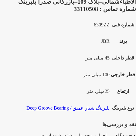
الاطباءشمالی–پلاک 109–بازرگانی صدرا بلبرینگ
شماره تماس : 33110508
شماره فنی
6309ZZ
برند
JBR
قطر داخلی
45 میلی متر
قطر خارجی
100 میلی متر
ارتفاع
25میلی متر
نوع بلبرینگ
بلبرینگ شیار عمیق / Deep Groove Bearing
نقد و بررسی‌ها
هیچ دیدگاهی برای این محصول نوشته نشده است.