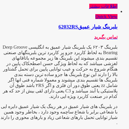
اطلاعات بیشتر
Quick View
بلبرینگ شیار عمیق62032RS
تماس بگیرید
بلبرینگ ۶۲۰۳ یک بلبرینگ شیار عمیق به انگلیسی Deep Groove
Bearing به لحاظ کاربرد جزو پر کاربرد ترین بلبرینگهای صنعتی
تقسیم بندی میشوند این بلبرینگ ها زیر مجموعه یاتاقانهای
لغزشی میباشد که به لحاظ ویژگی حسن اصطحکاک پایین در
هنگام شروع به حرکت و عیب توانایی پایین برای تحمل گشتاور
بالا را دارند این نوع بلبرینگ ها جزو ساده ترین دسته بندی
بلبرینگ ها تقسیم بندی میشوند و معمولا شماره فنی انها اگر
شامل zz یعنی طوق دور آن فلزی و اگر ۲RS باشد طوق آن
پلاستیکی یا آبند میباشد و C3 یعنی دارای لقی بیش از حد که هر
کدام در صنعت کاربرد ویژه ایی دارند.
در بلبرینگ های شیار عمیق در هر رینگ یک شیار عمیق دایره ایی
با شعاعی برابر با شعاع ساچمه وجود دارد ، بخاطر وجود همین
شیار توانایی تحمل بارهای شعاعی زیاد و بارهای محوری را دارند
.